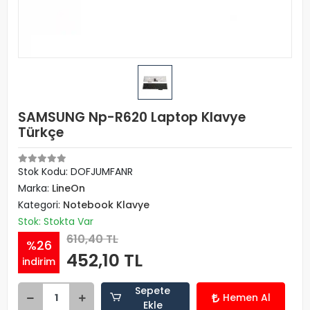
SAMSUNG Np-R620 Laptop Klavye
Türkçe
Stok Kodu: DOFJUMFANR
Marka:
LineOn
Kategori:
Notebook Klavye
Stok: Stokta Var
610,40 TL
%26
452,10 TL
indirim
Sepete
Hemen Al
Ekle