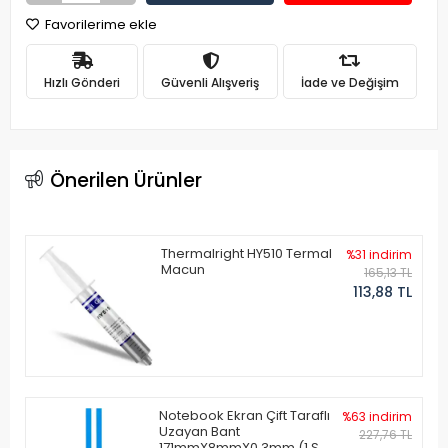
Favorilerime ekle
Hızlı Gönderi
Güvenli Alışveriş
İade ve Değişim
Önerilen Ürünler
Thermalright HY510 Termal
%31 indirim
Macun
165,13 TL
113,88 TL
Notebook Ekran Çift Taraflı
%63 indirim
Uzayan Bant
227,76 TL
171mmX8mmX0.3mm (1 Set