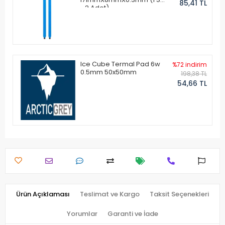
85,41 TL
- 2 Adet)
Ice Cube Termal Pad 6w
%72 indirim
0.5mm 50x50mm
198,38 TL
54,66 TL
Ürün Açıklaması
Teslimat ve Kargo
Taksit Seçenekleri
Yorumlar
Garanti ve İade