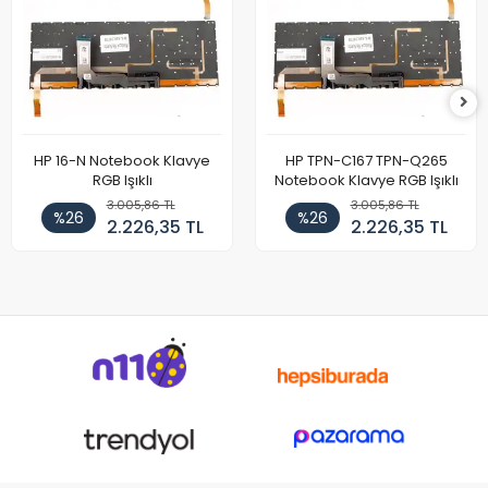
HP 16-N Notebook Klavye
HP TPN-C167 TPN-Q265
RGB Işıklı
Notebook Klavye RGB Işıklı
3.005,86 TL
3.005,86 TL
%26
%26
2.226,35 TL
2.226,35 TL