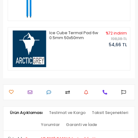
Ice Cube Termal Pad 6w
%72 indirim
0.5mm 50x50mm
198,38 TL
54,66 TL
Ürün Açıklaması
Teslimat ve Kargo
Taksit Seçenekleri
Yorumlar
Garanti ve İade