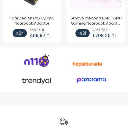
I-Life Zed Air Cx5 Uyumlu
Lenovo Ideapad L340-15IRH
Notebook Adaptör
Gaming Notebook Adaptör
Cihazı Şarj Aleti (150W)
540,93 TL
2.163,72 TL
%24
%21
409,97 TL
1.708,20 TL