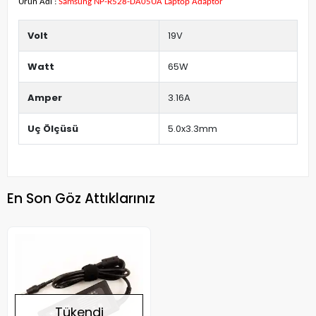
Ürün Adı :
Samsung NP-R528-DA05UA Laptop Adaptör
Volt
19V
Watt
65W
Amper
3.16A
Uç Ölçüsü
5.0x3.3mm
En Son Göz Attıklarınız
Tükendi