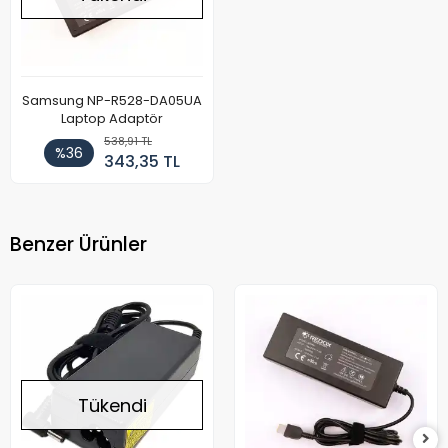
Samsung NP-R528-DA05UA
Laptop Adaptör
538,91 TL
%36
343,35 TL
Benzer Ürünler
Tükendi