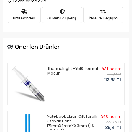
Favorilerime ekle
Hızlı Gönderi
Güvenli Alışveriş
İade ve Değişim
Önerilen Ürünler
Thermalright HY510 Termal
%31 indirim
Macun
165,13 TL
113,88 TL
Notebook Ekran Çift Taraflı
%63 indirim
Uzayan Bant
227,76 TL
171mmX8mmX0.3mm (1 Set
85,41 TL
- 2 Adet)