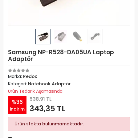
Samsung NP-R528-DA05UA Laptop
Adaptör
Marka:
Redox
Kategori:
Notebook Adaptör
Ürün Tedarik Aşamasında
538,91 TL
%36
343,35 TL
indirim
Ürün stokta bulunmamaktadır.