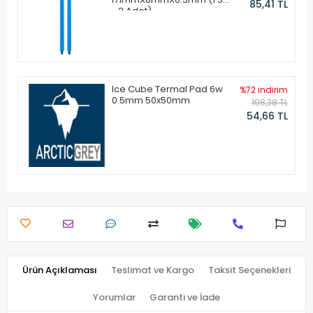
85,41 TL
- 2 Adet)
Ice Cube Termal Pad 6w
%72 indirim
0.5mm 50x50mm
198,38 TL
54,66 TL
Ürün Açıklaması
Teslimat ve Kargo
Taksit Seçenekleri
Yorumlar
Garanti ve İade