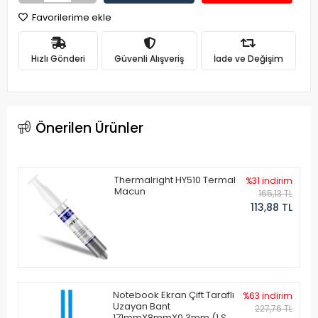
Favorilerime ekle
Hızlı Gönderi
Güvenli Alışveriş
İade ve Değişim
Önerilen Ürünler
Thermalright HY510 Termal
%31 indirim
Macun
165,13 TL
113,88 TL
Notebook Ekran Çift Taraflı
%63 indirim
Uzayan Bant
227,76 TL
171mmX8mmX0.3mm (1 Set