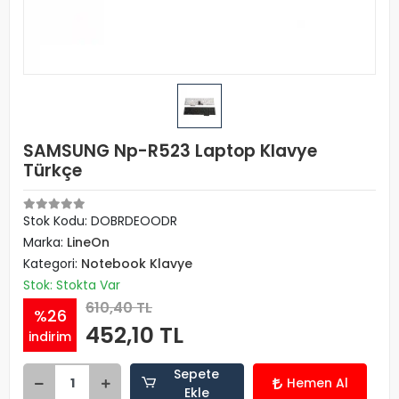
SAMSUNG Np-R523 Laptop Klavye
Türkçe
Stok Kodu: DOBRDEOODR
Marka:
LineOn
Kategori:
Notebook Klavye
Stok: Stokta Var
610,40 TL
%26
452,10 TL
indirim
Sepete
Hemen Al
Ekle