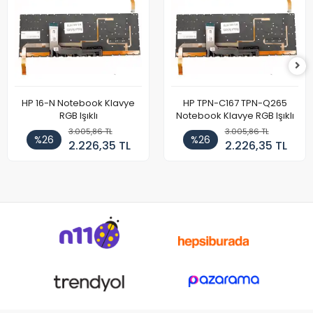
HP 16-N Notebook Klavye
HP TPN-C167 TPN-Q265
RGB Işıklı
Notebook Klavye RGB Işıklı
3.005,86 TL
3.005,86 TL
%26
%26
2.226,35 TL
2.226,35 TL