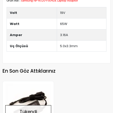
Ürün Adı :
Samsung NP-R520-FS04DE Laptop Adaptör
Volt
19V
Watt
65W
Amper
3.16A
Uç Ölçüsü
5.0x3.3mm
En Son Göz Attıklarınız
Tükendi