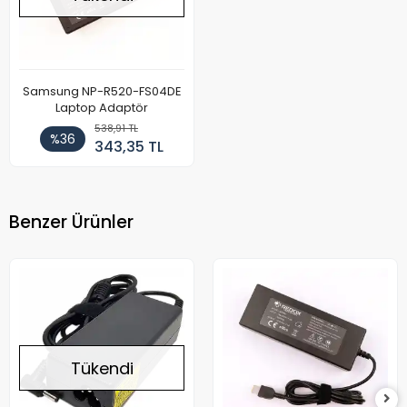
Samsung NP-R520-FS04DE
Laptop Adaptör
538,91 TL
%36
343,35 TL
Benzer Ürünler
Tükendi