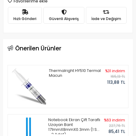
Favorilerime ekle
Hızlı Gönderi
Güvenli Alışveriş
İade ve Değişim
Önerilen Ürünler
Thermalright HY510 Termal
%31 indirim
Macun
165,13 TL
113,88 TL
Notebook Ekran Çift Taraflı
%63 indirim
Uzayan Bant
227,76 TL
171mmX8mmX0.3mm (1 Set
85,41 TL
- 2 Adet)