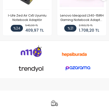
I-Life Zed Air Cx5 Uyumlu
Lenovo Ideapad L340-15IRH
Notebook Adaptör
Gaming Notebook Adaptör
Cihazı Şarj Aleti (150W)
540,93 TL
2.163,72 TL
%24
%21
409,97 TL
1.708,20 TL