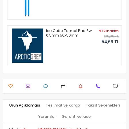
Ice Cube Termal Pad 6w
%72 indirim
0.5mm 50x50mm
198,38 TL
54,66 TL
Ürün Açıklaması
Teslimat ve Kargo
Taksit Seçenekleri
Yorumlar
Garanti ve İade