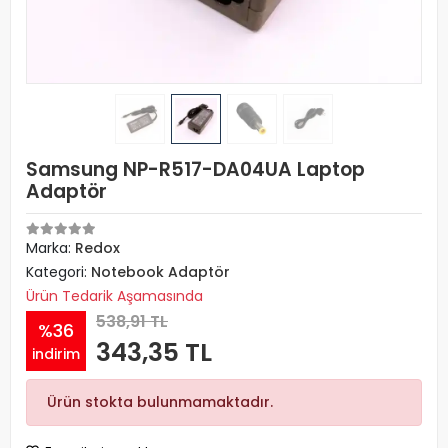
Samsung NP-R517-DA04UA Laptop
Adaptör
Marka:
Redox
Kategori:
Notebook Adaptör
Ürün Tedarik Aşamasında
538,91 TL
%36
343,35 TL
indirim
Ürün stokta bulunmamaktadır.