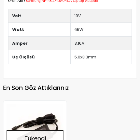
Ürün Adı :
Samsung NP-R517-DA04UA Laptop Adaptör
Volt
19V
Watt
65W
Amper
3.16A
Uç Ölçüsü
5.0x3.3mm
En Son Göz Attıklarınız
Tükendi