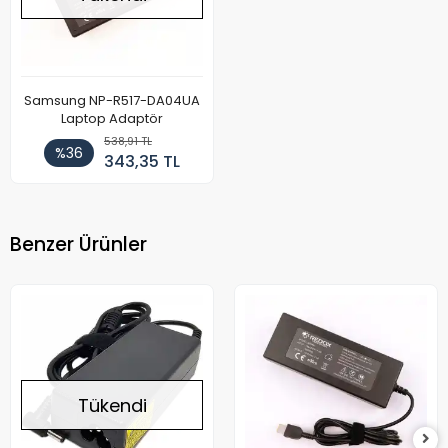
Samsung NP-R517-DA04UA
Laptop Adaptör
538,91 TL
%36
343,35 TL
Benzer Ürünler
Tükendi