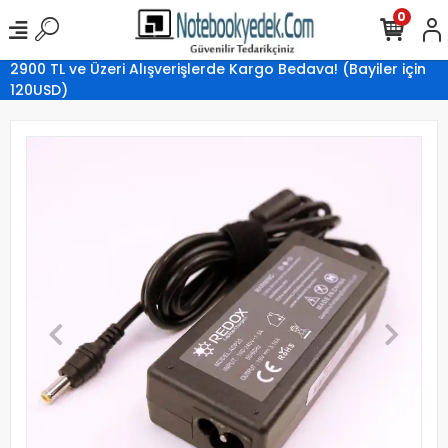
0
2900 TL ve Üzeri Alışverişlerde Kargo Bedava! (Bayiler için
120USD)