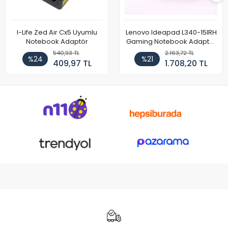
I-Life Zed Air Cx5 Uyumlu
Lenovo Ideapad L340-15IRH
Notebook Adaptör
Gaming Notebook Adaptör
Cihazı Şarj Aleti (150W)
540,93 TL
2.163,72 TL
%24
%21
409,97 TL
1.708,20 TL