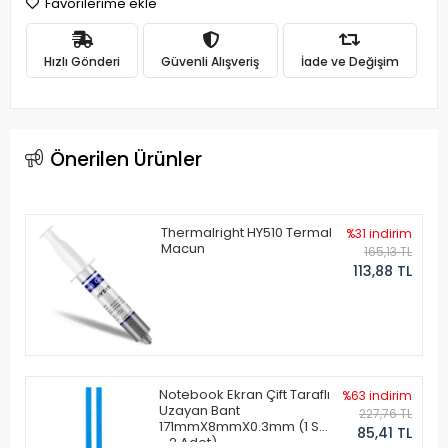
Favorilerime ekle
Hızlı Gönderi
Güvenli Alışveriş
İade ve Değişim
Önerilen Ürünler
Thermalright HY510 Termal
%31 indirim
Macun
165,13 TL
113,88 TL
Notebook Ekran Çift Taraflı
%63 indirim
Uzayan Bant
227,76 TL
171mmX8mmX0.3mm (1 Set
85,41 TL
- 2 Adet)