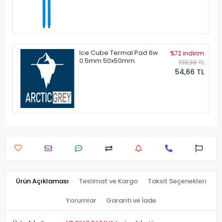
Ice Cube Termal Pad 6w
%72 indirim
0.5mm 50x50mm
198,38 TL
54,66 TL
Ürün Açıklaması
Teslimat ve Kargo
Taksit Seçenekleri
Yorumlar
Garanti ve İade