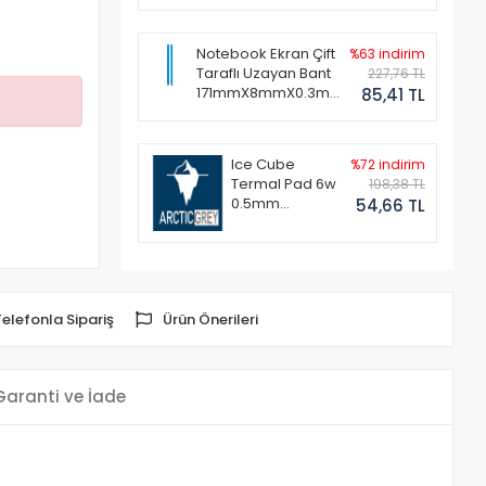
Notebook Ekran Çift
%63 indirim
Taraflı Uzayan Bant
227,76 TL
171mmX8mmX0.3mm
85,41 TL
(1 Set - 2 Adet)
Ice Cube
%72 indirim
Termal Pad 6w
198,38 TL
0.5mm
54,66 TL
50x50mm
Telefonla Sipariş
Ürün Önerileri
Garanti ve İade