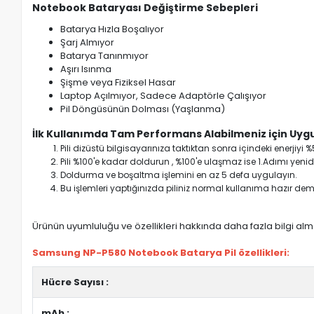
Notebook Bataryası Değiştirme Sebepleri
Batarya Hızla Boşalıyor
Şarj Almıyor
Batarya Tanınmıyor
Aşırı Isınma
Şişme veya Fiziksel Hasar
Laptop Açılmıyor, Sadece Adaptörle Çalışıyor
Pil Döngüsünün Dolması (Yaşlanma)
İlk Kullanımda Tam Performans Alabilmeniz için Uygu
Pili dizüstü bilgisayarınıza taktıktan sonra içindeki enerji
Pili %100'e kadar doldurun , %100'e ulaşmaz ise 1.Adımı yenide
Doldurma ve boşaltma işlemini en az 5 defa uygulayın.
Bu işlemleri yaptığınızda piliniz normal kullanıma hazır deme
Ürünün uyumluluğu ve özellikleri hakkında daha fazla bilgi almak
Samsung NP-P580 Notebook Batarya Pil özellikleri:
Hücre Sayısı :
mAh :