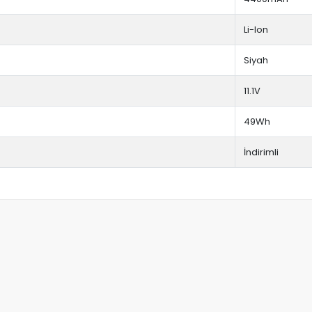
Li-Ion
Siyah
11.1V
49Wh
İndirimli