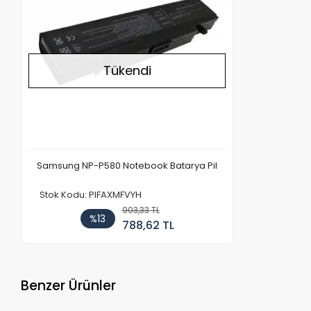
Tükendi
Samsung NP-P580 Notebook Batarya Pil
Stok Kodu: PIFAXMFVYH
903,33 TL
%13
788,62 TL
Benzer Ürünler