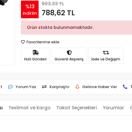
903,33 TL
%13
788,62 TL
indirim
Ürün stokta bulunmamaktadır.
Favorilerime ekle
Hızlı Gönderi
Güvenli Alışveriş
İade ve Değişim
Et
Yorum Yaz
Karşılaştır
Gelince Haber Ver
sı
Teslimat ve Kargo
Taksit Seçenekleri
Yorumlar