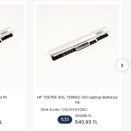
 Pil
HP 729759-831, 729892-001 Laptop Batarya
Pil
Stok Kodu: OXUXVXVQNJ
802,85 TL
%33
L
540,93 TL