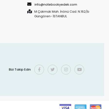
info@notebookyedek.com
M.Çakmak Mah. İnönü Cad. N.162/b
Güngören- İSTANBUL
Bizi Takip Edin