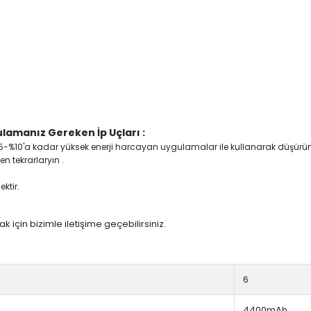
lamanız Gereken İp Uçları :
yi %5-%10'a kadar yüksek enerji harcayan uygulamalar ile kullanarak düşürü
n tekrarlaryın .
ktir.
 için bizimle iletişime geçebilirsiniz.
6
4400mAh