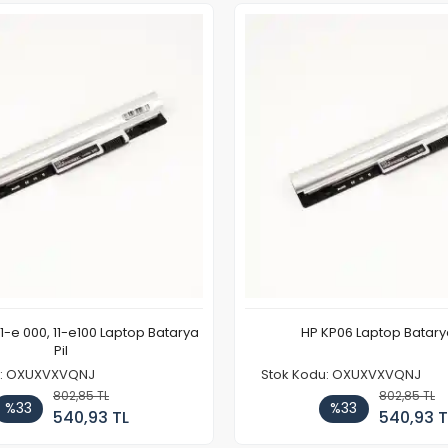
11-e 000, 11-e100 Laptop Batarya
HP KP06 Laptop Batarya
Pil
u: OXUXVXVQNJ
Stok Kodu: OXUXVXVQNJ
802,85 TL
802,85 TL
%33
%33
540,93 TL
540,93 T