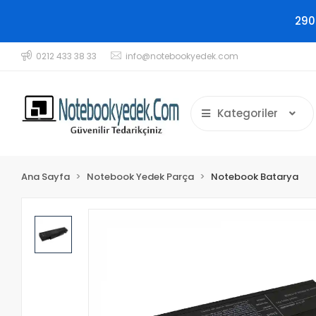
290
0212 433 38 33
info@notebookyedek.com
Kategoriler
Ana Sayfa
Notebook Yedek Parça
Notebook Batarya