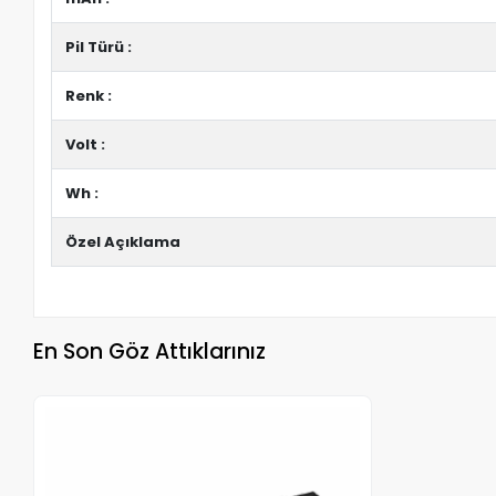
Pil Türü :
Renk :
Volt :
Wh :
Özel Açıklama
En Son Göz Attıklarınız
Stokta Yok