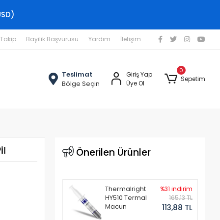
USD)
 Takip
Bayilik Başvurusu
Yardım
İletişim
0
Teslimat
Giriş Yap
Sepetim
Bölge Seçin
Üye Ol
il
Önerilen Ürünler
Thermalright
%31 indirim
HY510 Termal
165,13 TL
Macun
113,88 TL