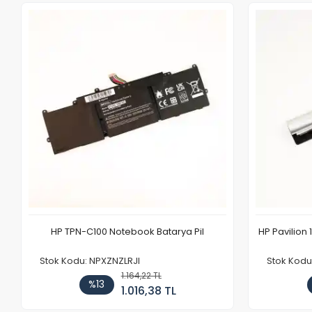
HP TPN-C100 Notebook Batarya Pil
HP Pavilion 
Stok Kodu: NPXZNZLRJI
Stok Kod
1.164,22 TL
%13
1.016,38 TL