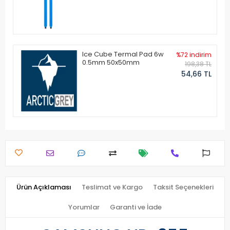
Ice Cube Termal Pad 6w
%72 indirim
0.5mm 50x50mm
198,38 TL
54,66 TL
Ürün Açıklaması
Teslimat ve Kargo
Taksit Seçenekleri
Yorumlar
Garanti ve İade