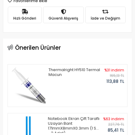
Favorilerime ekle
Hızlı Gönderi
Güvenli Alışveriş
İade ve Değişim
Önerilen Ürünler
Thermalright HY510 Termal
%31 indirim
Macun
165,13 TL
113,88 TL
Notebook Ekran Çift Taraflı
%63 indirim
Uzayan Bant
227,76 TL
171mmX8mmX0.3mm (1 Set
85,41 TL
- 2 Adet)