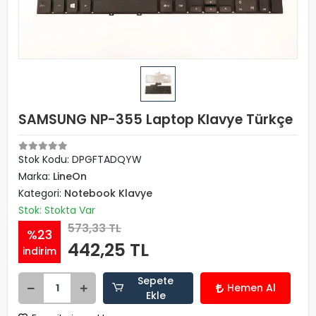
SAMSUNG NP-355 Laptop Klavye Türkçe
Stok Kodu: DPGFTADQYW
Marka:
LineOn
Kategori:
Notebook Klavye
Stok: Stokta Var
573,33 TL
%23
442,25 TL
indirim
Sepete
Hemen Al
Ekle