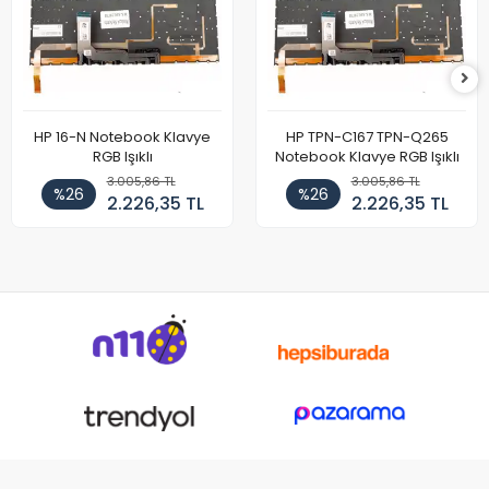
HP 16-N Notebook Klavye
HP TPN-C167 TPN-Q265
RGB Işıklı
Notebook Klavye RGB Işıklı
3.005,86 TL
3.005,86 TL
%26
%26
2.226,35 TL
2.226,35 TL