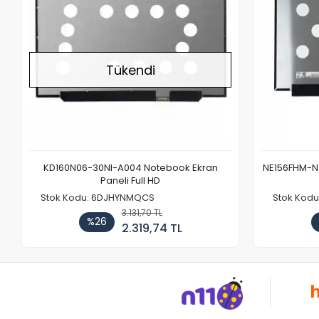
Tükendi
KD160N06-30NI-A004 Notebook Ekran
NE156FHM-NX
Paneli Full HD
Stok Kodu: 6DJHYNMQCS
Stok Kodu
3.131,70 TL
%26
2.319,74 TL