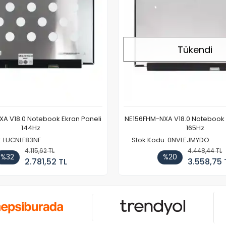
Tükendi
A V18.0 Notebook Ekran Paneli
NE156FHM-NXA V18.0 Notebook 
144Hz
165Hz
: LUCNLF83NF
Stok Kodu: 0NVLEJMYDO
4.115,62 TL
4.448,44 TL
%32
%20
2.781,52 TL
3.558,75 