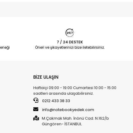
7 / 24 DESTEK
eneği
Öneri ve şikayetlerinizi bize iletebilirsiniz.
BİZE ULAŞIN
Haftaiçi 09:00 - 19:00 Cumartesi 10:00 - 15:00
saatleri arasında ulaşabilirsiniz.
0212 433 38 33
info@notebookyedek.com
M.Çakmak Mah. İnönü Cad. N.162/b
Güngören- İSTANBUL