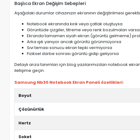
Başlıca Ekran Değişim Sebepleri
Aşağıdaki durumlar cihazınızın ekranının değiştirilmesi gerektiğ
Notebook ekranında kırık veya çatlak oluştuysa
Görüntüde çizgiler, titreme veya renk bozulmaları varsa
Ekranda tamamen siyah ekran (görüntü gelmeme) pro
Arka ışık yanıyor ancak görüntü görünmüyorsa
Sıvı teması sonucu ekran tepki vermiyorsa
Fiziksel darbe sonrası görüntü gidip geliyorsa
Detaylı arıza tanımları için blog yazılarımızdan notebook ekran 
iletişime geçin.
Samsung Nb30 Notebook Ekran Paneli özellikleri:
Boyut
Çözünürlük
Hertz
Soket