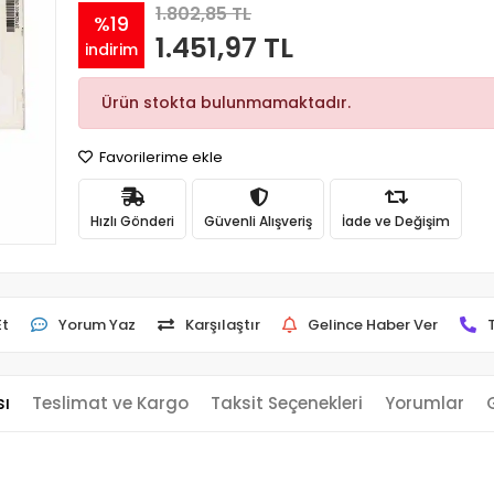
1.802,85 TL
%19
1.451,97 TL
indirim
Ürün stokta bulunmamaktadır.
Favorilerime ekle
Hızlı Gönderi
Güvenli Alışveriş
İade ve Değişim
Et
Yorum Yaz
Karşılaştır
Gelince Haber Ver
sı
Teslimat ve Kargo
Taksit Seçenekleri
Yorumlar