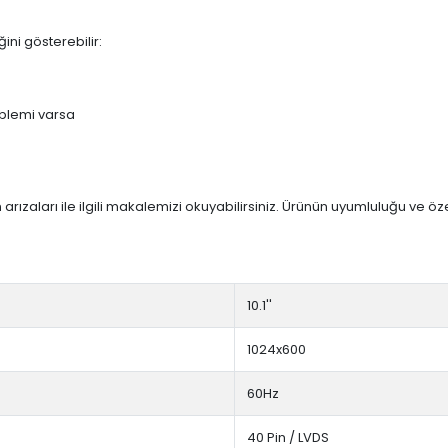
ini gösterebilir:
blemi varsa
arızaları ile ilgili makalemizi okuyabilirsiniz. Ürünün uyumluluğu ve ö
10.1''
1024x600
60Hz
40 Pin / LVDS