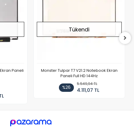
Tükendi
Ekran Paneli
Monster Tulpar T7 V21.2 Notebook Ekran
Paneli Full HD 144Hz
5.549,94 TL
%26
4.111,07 TL
TL