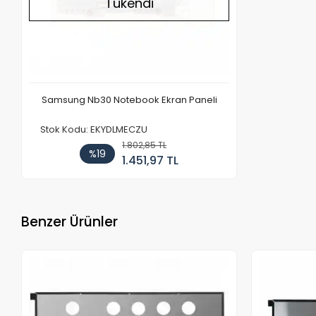
Tükendi
Samsung Nb30 Notebook Ekran Paneli
Stok Kodu: EKYDLMECZU
1.802,85 TL
%19
1.451,97 TL
Benzer Ürünler
Stokta Yok