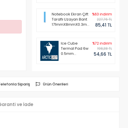
Notebook Ekran Çift
%63 indirim
Taraflı Uzayan Bant
227,76 TL
171mmX8mmX0.3mm
85,41 TL
(1 Set - 2 Adet)
Ice Cube
%72 indirim
Termal Pad 6w
198,38 TL
0.5mm
54,66 TL
50x50mm
Telefonla Sipariş
Ürün Önerileri
Garanti ve İade