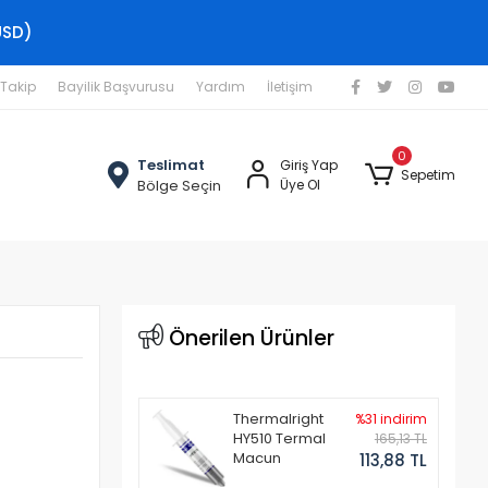
USD)
 Takip
Bayilik Başvurusu
Yardım
İletişim
0
Teslimat
Giriş Yap
Sepetim
Bölge Seçin
Üye Ol
Önerilen Ürünler
Thermalright
%31 indirim
HY510 Termal
165,13 TL
Macun
113,88 TL