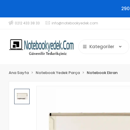
290
0212 433 38 33
info@notebookyedek.com
Kategoriler
Ana Sayfa
Notebook Yedek Parça
Notebook Ekran