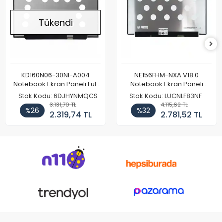
Tükendi
KD160N06-30NI-A004
NE156FHM-NXA V18.0
Notebook Ekran Paneli Full
Notebook Ekran Paneli
HD
144Hz
Stok Kodu: 6DJHYNMQCS
Stok Kodu: LUCNLF83NF
3.131,70 TL
4.115,62 TL
%26
%32
2.319,74 TL
2.781,52 TL