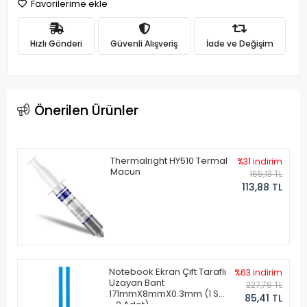
Favorilerime ekle
Hızlı Gönderi
Güvenli Alışveriş
İade ve Değişim
Önerilen Ürünler
Thermalright HY510 Termal
%31 indirim
Macun
165,13 TL
113,88 TL
Notebook Ekran Çift Taraflı
%63 indirim
Uzayan Bant
227,76 TL
171mmX8mmX0.3mm (1 Set
85,41 TL
- 2 Adet)