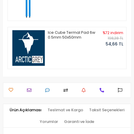
Ice Cube Termal Pad 6w
%72 indirim
0.5mm 50x50mm
198,38 TL
54,66 TL
Ürün Açıklaması
Teslimat ve Kargo
Taksit Seçenekleri
Yorumlar
Garanti ve İade