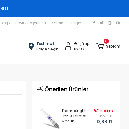
USD)
 Takip
Bayilik Başvurusu
Yardım
İletişim
0
Teslimat
Giriş Yap
Sepetim
Bölge Seçin
Üye Ol
Önerilen Ürünler
Thermalright
%31 indirim
HY510 Termal
165,13 TL
Macun
113,88 TL