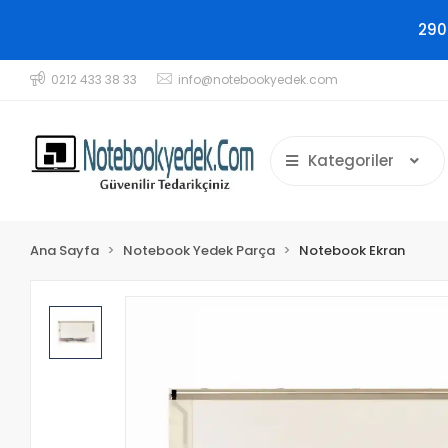
290
0212 433 38 33
info@notebookyedek.com
Kategoriler
Ana Sayfa
Notebook Yedek Parça
Notebook Ekran