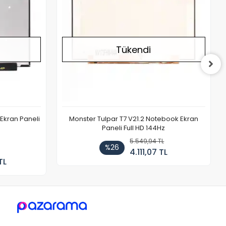
Tükendi
Ekran Paneli
Monster Tulpar T7 V21.2 Notebook Ekran
Paneli Full HD 144Hz
5.549,94 TL
%26
4.111,07 TL
TL