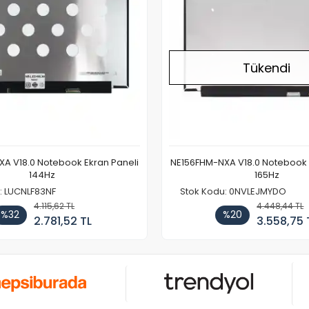
Tükendi
A V18.0 Notebook Ekran Paneli
NE156FHM-NXA V18.0 Notebook 
144Hz
165Hz
: LUCNLF83NF
Stok Kodu: 0NVLEJMYDO
4.115,62 TL
4.448,44 TL
%32
%20
2.781,52 TL
3.558,75 