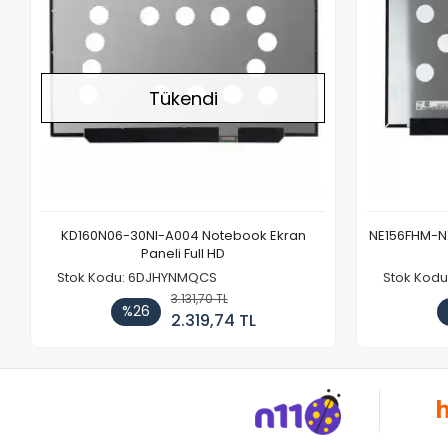
Tükendi
KD160N06-30NI-A004 Notebook Ekran
NE156FHM-NX
Paneli Full HD
Stok Kodu: 6DJHYNMQCS
Stok Kodu
3.131,70 TL
%26
2.319,74 TL