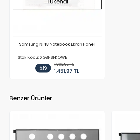
Tükendi
Samsung N148 Notebook Ekran Paneli
Stok Kodu: XGBPSFKQWE
1.802,85 TL
%19
1.451,97 TL
Benzer Ürünler
Stokta Yok