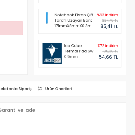
Notebook Ekran Çift
%63 indirim
Taraflı Uzayan Bant
227,76 TL
171mmX8mmX0.3mm
85,41 TL
(1 Set - 2 Adet)
Ice Cube
%72 indirim
Termal Pad 6w
198,38 TL
0.5mm
54,66 TL
50x50mm
Telefonla Sipariş
Ürün Önerileri
Garanti ve İade