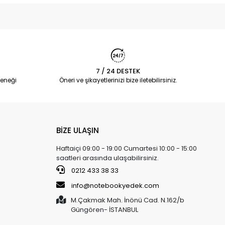
7 / 24 DESTEK
eneği
Öneri ve şikayetlerinizi bize iletebilirsiniz.
BİZE ULAŞIN
Haftaiçi 09:00 - 19:00 Cumartesi 10:00 - 15:00
saatleri arasında ulaşabilirsiniz.
0212 433 38 33
info@notebookyedek.com
M.Çakmak Mah. İnönü Cad. N.162/b
Güngören- İSTANBUL