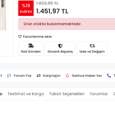
1.802,85 TL
%19
1.451,97 TL
indirim
Ürün stokta bulunmamaktadır.
Favorilerime ekle
Hızlı Gönderi
Güvenli Alışveriş
İade ve Değişim
Et
Yorum Yaz
Karşılaştır
Gelince Haber Ver
sı
Teslimat ve Kargo
Taksit Seçenekleri
Yorumlar