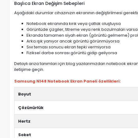
Başlıca Ekran Değişim Sebepleri
Aşağıdaki durumlar cihazınızın ekranının değiştirilmesi gerektiğ
Notebook ekranında kırık veya çatlak oluştuysa
Görüntüde çizgiler, titreme veya renk bozulmaları varsa
Ekranda tamamen siyah ekran (görüntü gelmeme) pro
Arka ışık yanıyor ancak görüntü görünmüyorsa
Sıvı teması sonucu ekran tepki vermiyorsa
Fiziksel darbe sonrası görüntü gidip geliyorsa
Detaylı arıza tanımları için blog yazılarımızdan notebook ekran 
iletişime geçin.
Samsung N148 Notebook Ekran Paneli özellikleri:
Boyut
Çözünürlük
Hertz
Soket