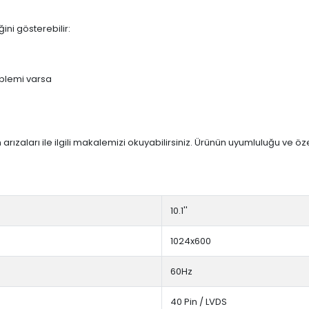
ini gösterebilir:
blemi varsa
arızaları ile ilgili makalemizi okuyabilirsiniz. Ürünün uyumluluğu ve ö
10.1''
1024x600
60Hz
40 Pin / LVDS