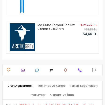
Ice Cube Termal Pad 6w
%72 indirim
0.5mm 50x50mm
198,38 TL
54,66 TL
Ürün Açıklaması
Teslimat ve Kargo
Taksit Seçenekleri
Yorumlar
Garanti ve İade