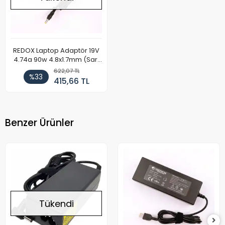
REDOX Laptop Adaptör 19V
4.74a 90w 4.8x1.7mm (Sarı
Uç)
622,07 TL
%33
415,66 TL
Benzer Ürünler
Tükendi