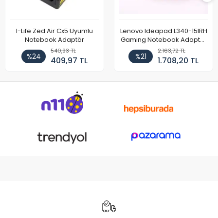
I-Life Zed Air Cx5 Uyumlu
Lenovo Ideapad L340-15IRH
Notebook Adaptör
Gaming Notebook Adaptör
Cihazı Şarj Aleti (150W)
540,93 TL
2.163,72 TL
%24
%21
409,97 TL
1.708,20 TL