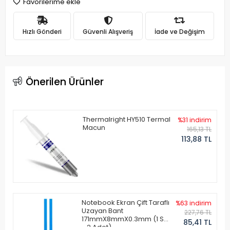
Favorilerime ekle
Hızlı Gönderi
Güvenli Alışveriş
İade ve Değişim
Önerilen Ürünler
Thermalright HY510 Termal
%31 indirim
Macun
165,13 TL
113,88 TL
Notebook Ekran Çift Taraflı
%63 indirim
Uzayan Bant
227,76 TL
171mmX8mmX0.3mm (1 Set
85,41 TL
- 2 Adet)