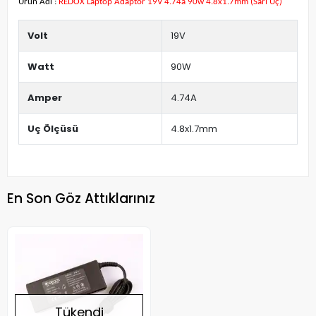
Ürün Adı :
REDOX Laptop Adaptör 19V 4.74a 90w 4.8x1.7mm (Sarı Uç)
Volt
19V
Watt
90W
Amper
4.74A
Uç Ölçüsü
4.8x1.7mm
En Son Göz Attıklarınız
Tükendi