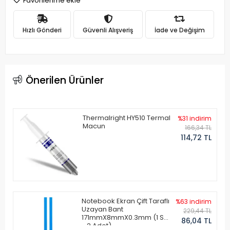
Favorilerime ekle
Hızlı Gönderi
Güvenli Alışveriş
İade ve Değişim
Önerilen Ürünler
Thermalright HY510 Termal
%31 indirim
Macun
166,34 TL
114,72 TL
Notebook Ekran Çift Taraflı
%63 indirim
Uzayan Bant
229,44 TL
171mmX8mmX0.3mm (1 Set
86,04 TL
- 2 Adet)