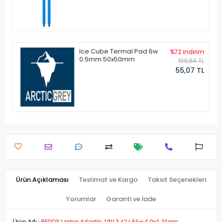
Ice Cube Termal Pad 6w
%72 indirim
0.5mm 50x50mm
199,84 TL
55,07 TL
Ürün Açıklaması
Teslimat ve Kargo
Taksit Seçenekleri
Yorumlar
Garanti ve İade
Ürün Adı :
REDOX Laptop Adaptör 19V 3.42a 65w 4.0x1.35mm