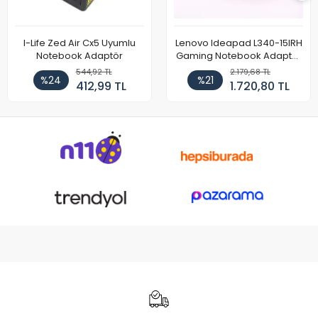
I-Life Zed Air Cx5 Uyumlu
Lenovo Ideapad L340-15IRH
Notebook Adaptör
Gaming Notebook Adaptör
Cihazı Şarj Aleti (150W)
544,92 TL
2.179,68 TL
%24
%21
412,99 TL
1.720,80 TL