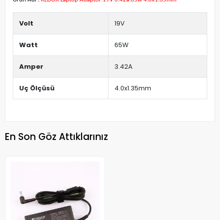
Volt
19V
Watt
65W
Amper
3.42A
Uç Ölçüsü
4.0x1.35mm
En Son Göz Attıklarınız