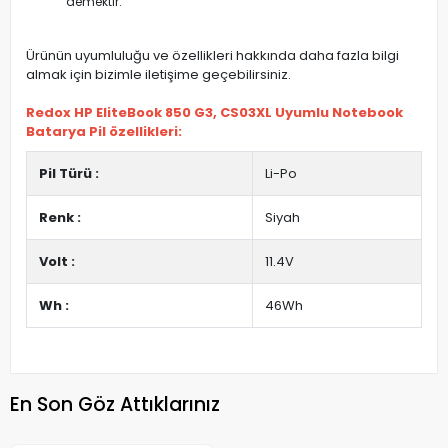
demektir.
Ürünün uyumluluğu ve özellikleri hakkında daha fazla bilgi
almak için bizimle iletişime geçebilirsiniz.
Redox HP EliteBook 850 G3, CS03XL Uyumlu Notebook
Batarya Pil özellikleri:
Pil Türü :
Li-Po
Renk :
Siyah
Volt :
11.4V
Wh :
46Wh
En Son Göz Attıklarınız