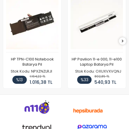
HP TPN-C100 Notebook
HP Pavilion 11-e 000, 11-e100
Batarya Pil
Laptop Batarya Pil
Stok Kodu: NPXZNZLRJI
Stok Kodu: OXUXVXVQNJ
1.164,22 TL
802,85 TL
%13
%33
1.016,38 TL
540,93 TL