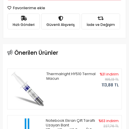
Favorilerime ekle
Hızlı Gönderi
Güvenli Alışveriş
İade ve Değişim
Önerilen Ürünler
Thermalright HY510 Termal
%31 indirim
Macun
165,13 TL
113,88 TL
Notebook Ekran Çift Taraflı
%63 indirim
Uzayan Bant
227,76 TL