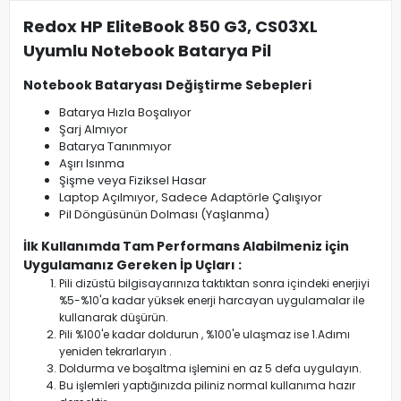
Redox HP EliteBook 850 G3, CS03XL
Uyumlu Notebook Batarya Pil
Notebook Bataryası Değiştirme Sebepleri
Batarya Hızla Boşalıyor
Şarj Almıyor
Batarya Tanınmıyor
Aşırı Isınma
Şişme veya Fiziksel Hasar
Laptop Açılmıyor, Sadece Adaptörle Çalışıyor
Pil Döngüsünün Dolması (Yaşlanma)
İlk Kullanımda Tam Performans Alabilmeniz için
Uygulamanız Gereken İp Uçları :
Pili dizüstü bilgisayarınıza taktıktan sonra içindeki enerjiyi
%5-%10'a kadar yüksek enerji harcayan uygulamalar ile
kullanarak düşürün.
Pili %100'e kadar doldurun , %100'e ulaşmaz ise 1.Adımı
yeniden tekrarlaryın .
Doldurma ve boşaltma işlemini en az 5 defa uygulayın.
Bu işlemleri yaptığınızda piliniz normal kullanıma hazır