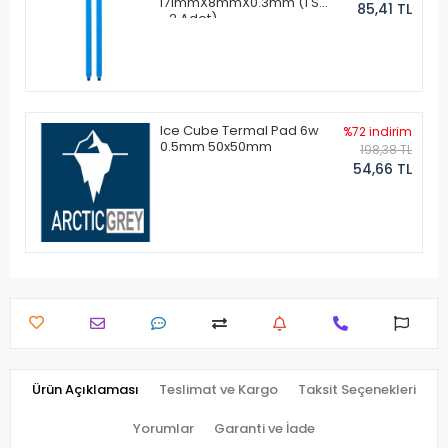
171mmX8mmX0.3mm (1 Set
85,41 TL
- 2 Adet)
Ice Cube Termal Pad 6w
%72 indirim
0.5mm 50x50mm
198,38 TL
54,66 TL
Ürün Açıklaması
Teslimat ve Kargo
Taksit Seçenekleri
Yorumlar
Garanti ve İade