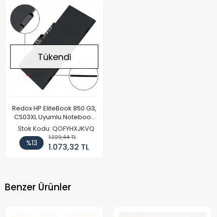
Tükendi
Redox HP EliteBook 850 G3,
CS03XL Uyumlu Notebook
Batarya Pil
Stok Kodu: QOFYHXJKVQ
1.229,44 TL
%13
1.073,32 TL
Benzer Ürünler