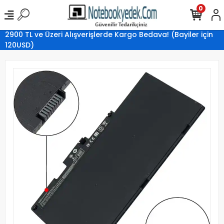
0
2900 TL ve Üzeri Alışverişlerde Kargo Bedava! (Bayiler için
120USD)