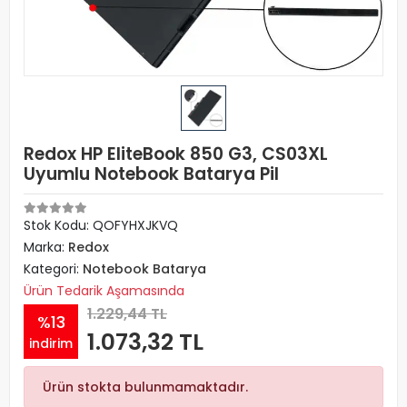
Redox HP EliteBook 850 G3, CS03XL
Uyumlu Notebook Batarya Pil
Stok Kodu: QOFYHXJKVQ
Marka:
Redox
Kategori:
Notebook Batarya
Ürün Tedarik Aşamasında
1.229,44 TL
%13
1.073,32 TL
indirim
Ürün stokta bulunmamaktadır.