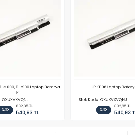
11-e 000, 11-e100 Laptop Batarya
HP KP06 Laptop Batarya
Pil
u: OXUXVXVQNJ
Stok Kodu: OXUXVXVQNJ
802,85 TL
802,85 TL
%33
%33
540,93 TL
540,93 T