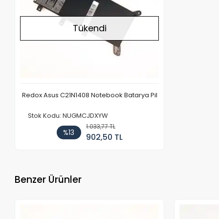
Tükendi
Redox Asus C21N1408 Notebook Batarya Pil
Stok Kodu: NUGMCJDXYW
1.033,77 TL
%13
902,50 TL
Benzer Ürünler