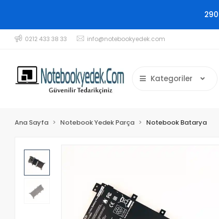
290
0212 433 38 33
info@notebookyedek.com
Kategoriler
Ana Sayfa
Notebook Yedek Parça
Notebook Batarya