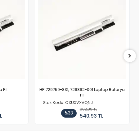
 Pil
HP 729759-831, 729892-001 Laptop Batarya
Pil
Stok Kodu: OXUXVXVQNJ
802,85 TL
%33
L
540,93 TL