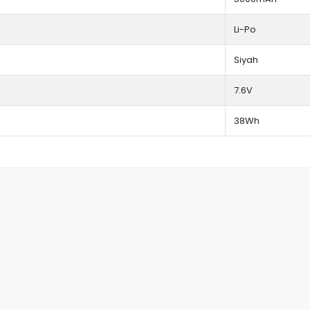
Li-Po
Siyah
7.6V
38Wh