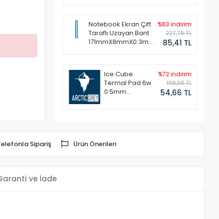
Notebook Ekran Çift
%63 indirim
Taraflı Uzayan Bant
227,76 TL
171mmX8mmX0.3mm
85,41 TL
(1 Set - 2 Adet)
Ice Cube
%72 indirim
Termal Pad 6w
198,38 TL
0.5mm
54,66 TL
50x50mm
Telefonla Sipariş
Ürün Önerileri
Garanti ve İade