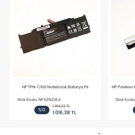
HP TPN-C100 Notebook Batarya Pil
HP Pavilion 
Stok Kodu: NPXZNZLRJI
Stok Kod
1.164,22 TL
%13
1.016,38 TL