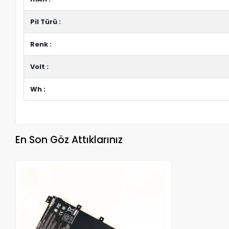
Pil Türü :
Renk :
Volt :
Wh :
En Son Göz Attıklarınız
Stokta Yok