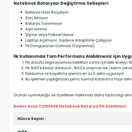
Notebook Bataryası Değiştirme Sebepleri
Batarya Hızla Boşalıyor
Şarj Almıyor
Batarya Tanınmıyor
Aşırı Isınma
Şişme veya Fiziksel Hasar
Laptop Açılmıyor, Sadece Adaptörle Çalışıyor
Pil Döngüsünün Dolması (Yaşlanma)
İlk Kullanımda Tam Performans Alabilmeniz için Uygu
Pili dizüstü bilgisayarınıza taktıktan sonra içindeki enerji
Pili %100'e kadar doldurun , %100'e ulaşmaz ise 1.Adımı yenide
Doldurma ve boşaltma işlemini en az 5 defa uygulayın.
Bu işlemleri yaptığınızda piliniz normal kullanıma hazır deme
Ürünün uyumluluğu ve özellikleri hakkında daha fazla bilgi almak
Redox Asus C21N1408 Notebook Batarya Pil özellikleri:
Hücre Sayısı :
mAh :