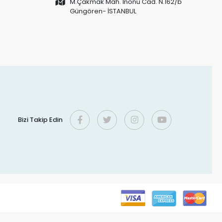
M.Çakmak Mah. İnönü Cad. N.162/b
Güngören- İSTANBUL
Bizi Takip Edin