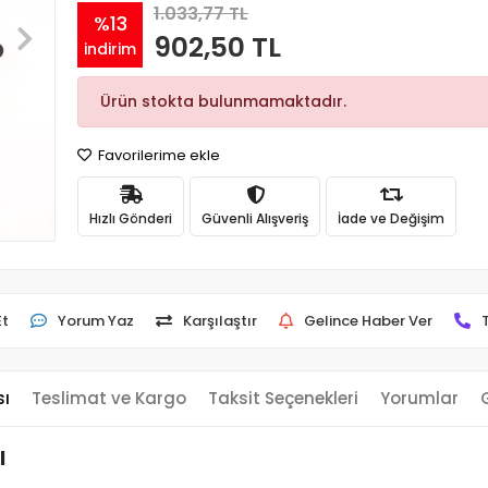
1.033,77 TL
%13
902,50 TL
indirim
Ürün stokta bulunmamaktadır.
Favorilerime ekle
Hızlı Gönderi
Güvenli Alışveriş
İade ve Değişim
Et
Yorum Yaz
Karşılaştır
Gelince Haber Ver
sı
Teslimat ve Kargo
Taksit Seçenekleri
Yorumlar
l