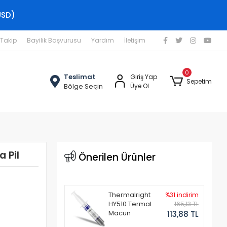
USD)
 Takip
Bayilik Başvurusu
Yardım
İletişim
0
Teslimat
Giriş Yap
Sepetim
Bölge Seçin
Üye Ol
 Pil
Önerilen Ürünler
Thermalright
%31 indirim
HY510 Termal
165,13 TL
Macun
113,88 TL