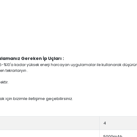
lamanız Gereken İp Uçları :
yi %5-%10'a kadar yüksek enerji harcayan uygulamalar ile kullanarak düşürü
n tekrarlaryın .
ktir.
 için bizimle iletişime geçebilirsiniz.
4
5000mAh