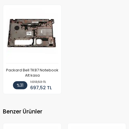
Packard Bell TK87 Notebook
Alt kasa
1.013,53 TL
%31
697,52 TL
Benzer Ürünler