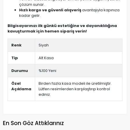
çözüm sunar.
Hızlı kargo ve güvenli alışveriş
avantajıyla kapınıza
kadar gelir.
Bilgisayarınızı ilk günkü estetiğine ve dayanıklılığına
kavuşturmak için hemen sipariş verin!
Renk
Siyah
Tip
Alt Kasa
Durumu
%100 Yeni
Özel
Birden fazla kasa modeli ile üretilmiştir.
Açıklama
Lütfen resimlerden karşılaştırıp kontrol
ediniz.
En Son Göz Attıklarınız