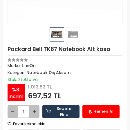
Packard Bell TK87 Notebook Alt kasa
Marka:
LineOn
Kategori:
Notebook Dış Aksam
Stok: Stokta Var
1.013,53 TL
%31
697,52 TL
indirim
Sepete
Hemen Al
Ekle
Favorilerime ekle