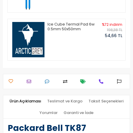
Ice Cube Termal Pad 6w
%72 indirim
0.5mm 50x50mm
198,38 TL
54,66 TL
Ürün Açıklaması
Teslimat ve Kargo
Taksit Seçenekleri
Yorumlar
Garanti ve İade
Packard Bell TK87