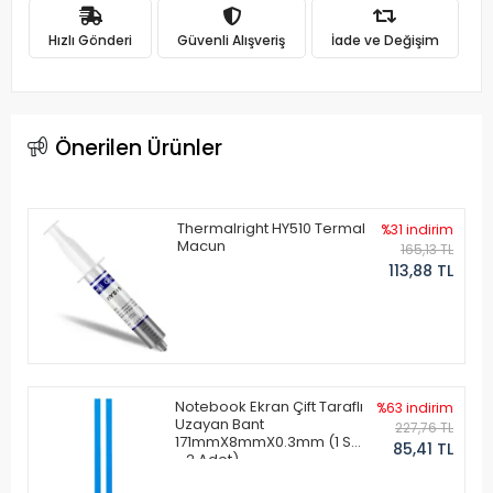
Hızlı Gönderi
Güvenli Alışveriş
İade ve Değişim
Önerilen Ürünler
Thermalright HY510 Termal
%31 indirim
Macun
165,13 TL
113,88 TL
Notebook Ekran Çift Taraflı
%63 indirim
Uzayan Bant
227,76 TL
171mmX8mmX0.3mm (1 Set
85,41 TL
- 2 Adet)