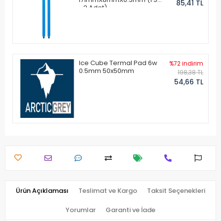
85,41 TL
- 2 Adet)
Ice Cube Termal Pad 6w
%72 indirim
0.5mm 50x50mm
198,38 TL
54,66 TL
Ürün Açıklaması
Teslimat ve Kargo
Taksit Seçenekleri
Yorumlar
Garanti ve İade