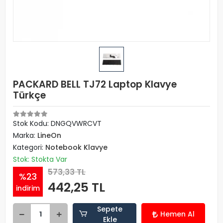
PACKARD BELL TJ72 Laptop Klavye
Türkçe
Stok Kodu: DNGQVWRCVT
Marka:
LineOn
Kategori:
Notebook Klavye
Stok: Stokta Var
573,33 TL
%23
442,25 TL
indirim
Sepete
Hemen Al
Ekle