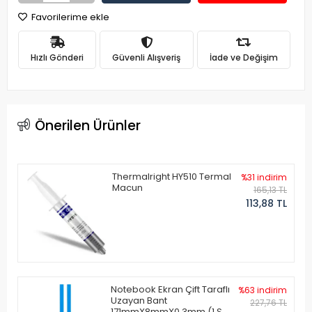
Favorilerime ekle
Hızlı Gönderi
Güvenli Alışveriş
İade ve Değişim
Önerilen Ürünler
Thermalright HY510 Termal
%31 indirim
Macun
165,13 TL
113,88 TL
Notebook Ekran Çift Taraflı
%63 indirim
Uzayan Bant
227,76 TL
171mmX8mmX0.3mm (1 Set