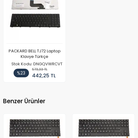
PACKARD BELL TJ72 Laptop
Klavye Türkçe
Stok Kodu: DNGQVWRCVT
573,33 TL
%23
442,25 TL
Benzer Ürünler