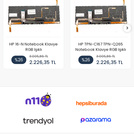
HP 16-N Notebook Klavye
HP TPN-C167 TPN-Q265
RGB Işıklı
Notebook Klavye RGB Işıklı
3.005,86 TL
3.005,86 TL
%26
%26
2.226,35 TL
2.226,35 TL