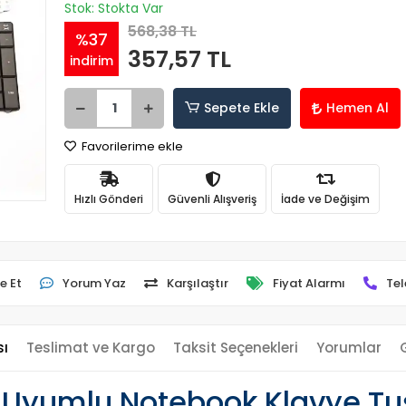
Stok: Stokta Var
568,38 TL
%37
357,57 TL
indirim
Sepete Ekle
Hemen Al
Favorilerime ekle
Hızlı Gönderi
Güvenli Alışveriş
İade ve Değişim
e Et
Yorum Yaz
Karşılaştır
Fiyat Alarmı
Tel
sı
Teslimat ve Kargo
Taksit Seçenekleri
Yorumlar
 Uyumlu Notebook Klavye Tu