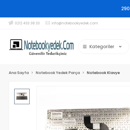
290
0212 433 38 33
info@notebookyedek.com
Kategoriler
Ana Sayfa
Notebook Yedek Parça
Notebook Klavye