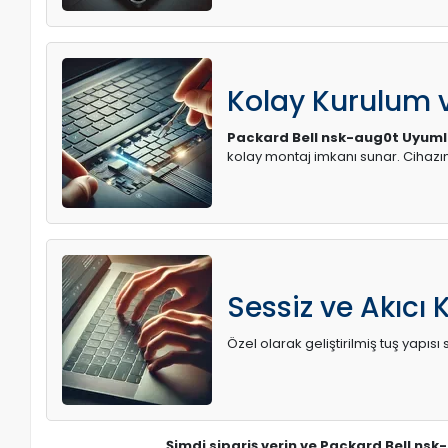
Kolay Kurulum
Packard Bell nsk-aug0t Uyuml
kolay montaj imkanı sunar. Cihaz
Sessiz ve Akıcı 
Özel olarak geliştirilmiş tuş yapı
Şimdi sipariş verin ve Packard Bell ns