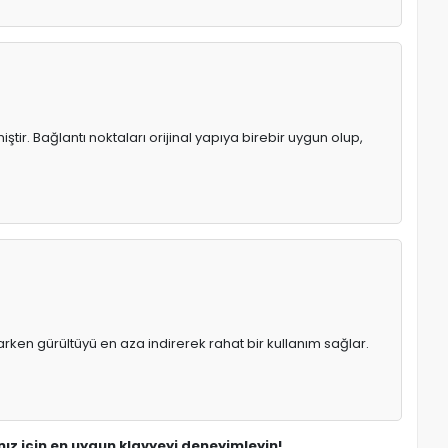
tir. Bağlantı noktaları orijinal yapıya birebir uygun olup,
rken gürültüyü en aza indirerek rahat bir kullanım sağlar.
ız için en uygun klavyeyi deneyimleyin!