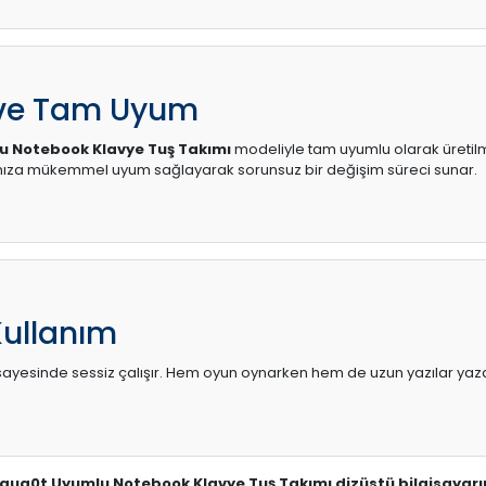
 ve Tam Uyum
u Notebook Klavye Tuş Takımı
modeliyle tam uyumlu olarak üretilmiş
ınıza mükemmel uyum sağlayarak sorunsuz bir değişim süreci sunar.
Kullanım
sı sayesinde sessiz çalışır. Hem oyun oynarken hem de uzun yazılar yaza
k-aug0t Uyumlu Notebook Klavye Tuş Takımı dizüstü bilgisayarın