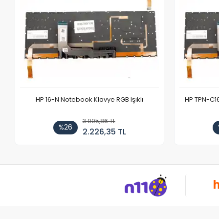
HP 16-N Notebook Klavye RGB Işıklı
HP TPN-C1
3.005,86 TL
%26
2.226,35 TL