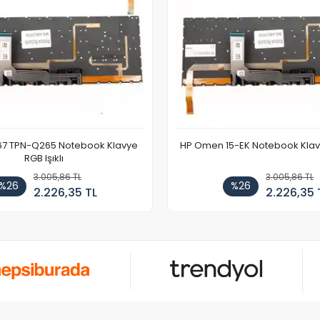
67 TPN-Q265 Notebook Klavye
HP Omen 15-EK Notebook Klavye
RGB Işıklı
3.005,86 TL
3.005,86 TL
%26
%26
2.226,35 TL
2.226,35 