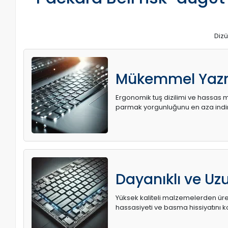
Dizü
Mükemmel Yaz
Ergonomik tuş dizilimi ve hassas me
parmak yorgunluğunu en aza indir
Dayanıklı ve U
Yüksek kaliteli malzemelerden üret
hassasiyeti ve basma hissiyatını k