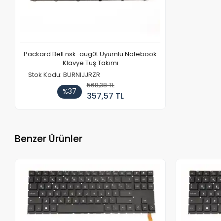
Packard Bell nsk-aug0t Uyumlu Notebook
Klavye Tuş Takımı
Stok Kodu: BURNIJJRZR
568,38 TL
%37
357,57 TL
Benzer Ürünler