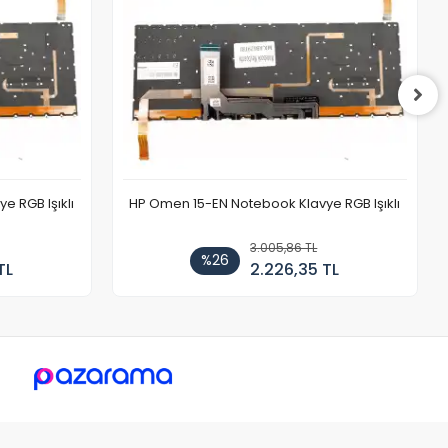
 RGB Işıklı
HP Omen 15-EN Notebook Klavye RGB Işıklı
3.005,86 TL
%26
TL
2.226,35 TL