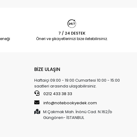
7 / 24 DESTEK
eneği
Öneri ve şikayetlerinizi bize iletebilirsiniz.
BİZE ULAŞIN
Haftaiçi 09:00 - 19:00 Cumartesi 10:00 - 15:00
saatleri arasında ulaşabilirsiniz.
0212 433 38 33
info@notebookyedek.com
M.Çakmak Mah. İnönü Cad. N.162/b
Güngören- İSTANBUL