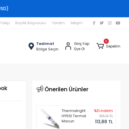
USD)
 Takip
Bayilik Başvurusu
Yardım
İletişim
0
Teslimat
Giriş Yap
Sepetim
Bölge Seçin
Üye Ol
ook
Önerilen Ürünler
Thermalright
%31 indirim
HY510 Termal
165,13 TL
Macun
113,88 TL