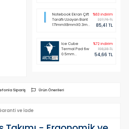
Notebook Ekran Çift
%63 indirim
Taraflı Uzayan Bant
227,76 TL
171mmX8mmX0.3mm
85,41 TL
(1 Set - 2 Adet)
Ice Cube
%72 indirim
Termal Pad 6w
198,38 TL
0.5mm
54,66 TL
50x50mm
efonla Sipariş
Ürün Önerileri
Garanti ve İade
ş Takımı - Ergonomik ve