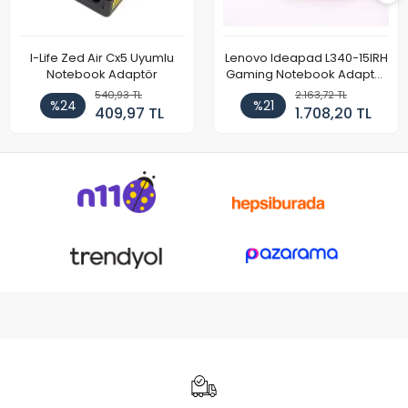
I-Life Zed Air Cx5 Uyumlu
Lenovo Ideapad L340-15IRH
Notebook Adaptör
Gaming Notebook Adaptör
Cihazı Şarj Aleti (150W)
540,93 TL
2.163,72 TL
%24
%21
409,97 TL
1.708,20 TL