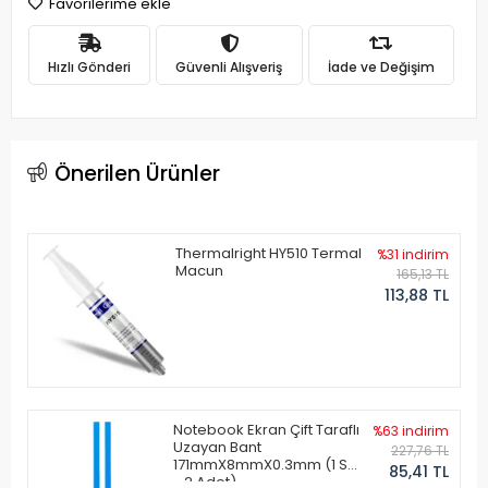
Favorilerime ekle
Hızlı Gönderi
Güvenli Alışveriş
İade ve Değişim
Önerilen Ürünler
Thermalright HY510 Termal
%31 indirim
Macun
165,13 TL
113,88 TL
Notebook Ekran Çift Taraflı
%63 indirim
Uzayan Bant
227,76 TL
171mmX8mmX0.3mm (1 Set
85,41 TL
- 2 Adet)