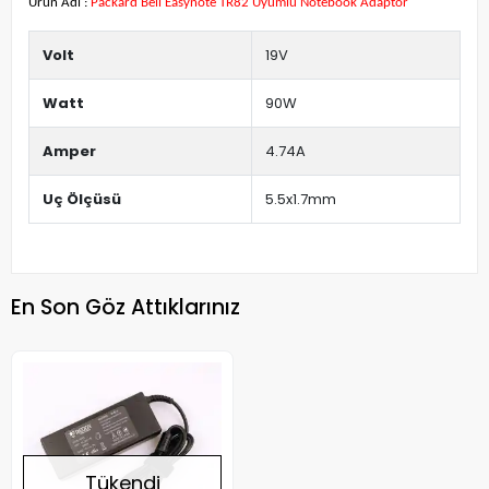
Ürün Adı :
Packard Bell Easynote TR82 Uyumlu Notebook Adaptör
Volt
19V
Watt
90W
Amper
4.74A
Uç Ölçüsü
5.5x1.7mm
En Son Göz Attıklarınız
Tükendi