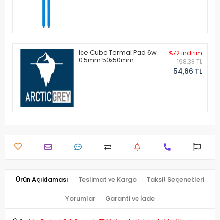
Ice Cube Termal Pad 6w
%72 indirim
0.5mm 50x50mm
198,38 TL
54,66 TL
Ürün Açıklaması
Teslimat ve Kargo
Taksit Seçenekleri
Yorumlar
Garanti ve İade