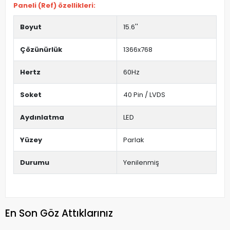
Paneli (Ref) özellikleri:
Boyut
15.6''
Çözünürlük
1366x768
Hertz
60Hz
Soket
40 Pin / LVDS
Aydınlatma
LED
Yüzey
Parlak
Durumu
Yenilenmiş
En Son Göz Attıklarınız