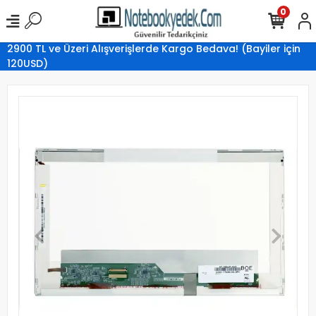
0
2900 TL ve Üzeri Alışverişlerde Kargo Bedava! (Bayiler için
120USD)