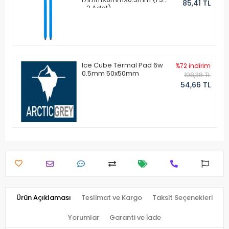
85,41 TL
- 2 Adet)
Ice Cube Termal Pad 6w
%72 indirim
0.5mm 50x50mm
198,38 TL
54,66 TL
Ürün Açıklaması
Teslimat ve Kargo
Taksit Seçenekleri
Yorumlar
Garanti ve İade