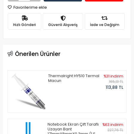
Favorilerime ekle
Hızlı Gönderi
Güvenli Alışveriş
İade ve Değişim
Önerilen Ürünler
Thermalright HY510 Termal
%31 indirim
Macun
165,13 TL
113,88 TL
Notebook Ekran Çift Taraflı
%63 indirim
Uzayan Bant
227,76 TL
171mmX8mmX0.3mm (1 Set