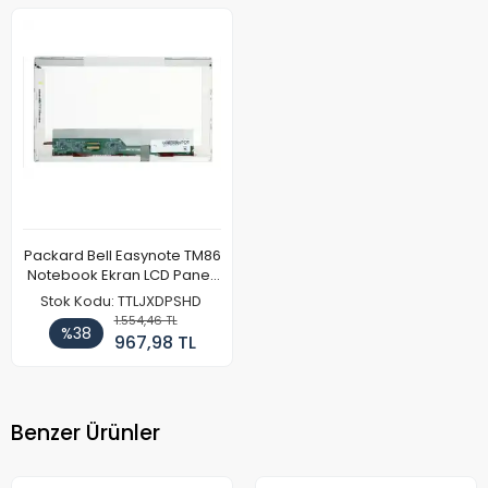
Packard Bell Easynote TM86
Notebook Ekran LCD Paneli
(Ref)
Stok Kodu: TTLJXDPSHD
1.554,46 TL
%38
967,98 TL
Benzer Ürünler