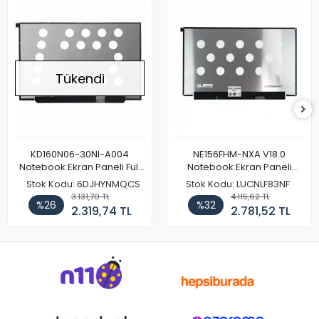
Tükendi
KD160N06-30NI-A004
NE156FHM-NXA V18.0
Notebook Ekran Paneli Full
Notebook Ekran Paneli
HD
144Hz
Stok Kodu: 6DJHYNMQCS
Stok Kodu: LUCNLF83NF
3.131,70 TL
4.115,62 TL
%26
%32
2.319,74 TL
2.781,52 TL