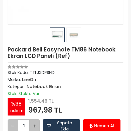
Packard Bell Easynote TM86 Notebook
Ekran LCD Paneli (Ref)
Stok Kodu: TTLJXDPSHD
Marka:
LineOn
Kategori:
Notebook Ekran
Stok: Stokta Var
1.554,46 TL
%38
967,98 TL
indirim
Sepete
Hemen Al
Ekle