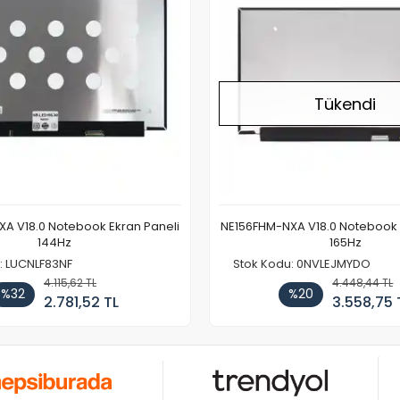
Tükendi
A V18.0 Notebook Ekran Paneli
NE156FHM-NXA V18.0 Notebook 
144Hz
165Hz
: LUCNLF83NF
Stok Kodu: 0NVLEJMYDO
4.115,62 TL
4.448,44 TL
%32
%20
2.781,52 TL
3.558,75 