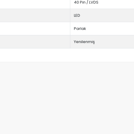
40 Pin / LVDS
LED
Parlak
Yenilenmiş