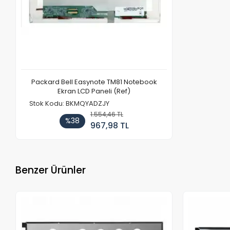
Packard Bell Easynote TM81 Notebook
Ekran LCD Paneli (Ref)
Stok Kodu: BKMQYADZJY
1.554,46 TL
%38
967,98 TL
Benzer Ürünler
Stokta Yok