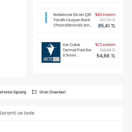
Notebook Ekran Çift
%63 indirim
Taraflı Uzayan Bant
227,76 TL
171mmX8mmX0.3mm
85,41 TL
(1 Set - 2 Adet)
Ice Cube
%72 indirim
Termal Pad 6w
198,38 TL
0.5mm
54,66 TL
50x50mm
efonla Sipariş
Ürün Önerileri
Garanti ve İade