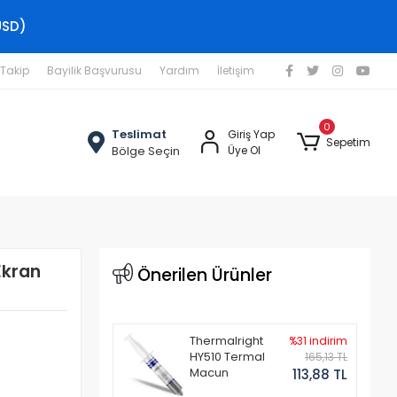
USD)
 Takip
Bayilik Başvurusu
Yardım
İletişim
0
Teslimat
Giriş Yap
Sepetim
Bölge Seçin
Üye Ol
Ekran
Önerilen Ürünler
Thermalright
%31 indirim
HY510 Termal
165,13 TL
Macun
113,88 TL