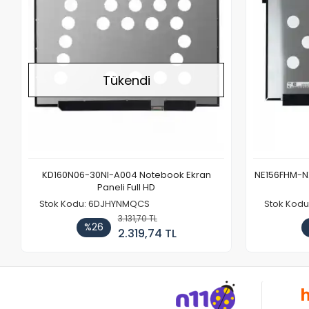
Tükendi
KD160N06-30NI-A004 Notebook Ekran
NE156FHM-NX
Paneli Full HD
Stok Kodu: 6DJHYNMQCS
Stok Kodu
3.131,70 TL
%26
2.319,74 TL