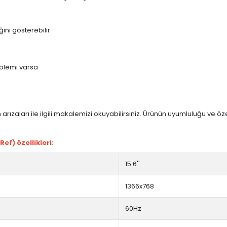
ini gösterebilir:
blemi varsa
arızaları ile ilgili makalemizi okuyabilirsiniz. Ürünün uyumluluğu ve ö
f) özellikleri:
15.6''
1366x768
60Hz