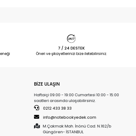
7 / 24 DESTEK
eneği
Öneri ve şikayetlerinizi bize iletebilirsiniz.
BİZE ULAŞIN
Haftaiçi 09:00 - 19:00 Cumartesi 10:00 - 15:00
saatleri arasında ulaşabilirsiniz.
0212 433 38 33
info@notebookyedek.com
M.Çakmak Mah. İnönü Cad. N.162/b
Güngören- İSTANBUL