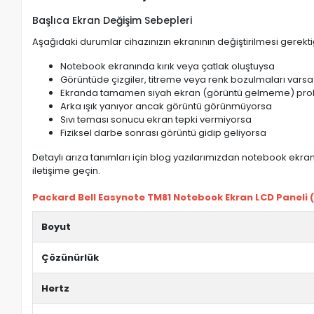
Başlıca Ekran Değişim Sebepleri
Aşağıdaki durumlar cihazınızın ekranının değiştirilmesi gerektiğ
Notebook ekranında kırık veya çatlak oluştuysa
Görüntüde çizgiler, titreme veya renk bozulmaları varsa
Ekranda tamamen siyah ekran (görüntü gelmeme) pro
Arka ışık yanıyor ancak görüntü görünmüyorsa
Sıvı teması sonucu ekran tepki vermiyorsa
Fiziksel darbe sonrası görüntü gidip geliyorsa
Detaylı arıza tanımları için blog yazılarımızdan notebook ekran 
iletişime geçin.
Packard Bell Easynote TM81 Notebook Ekran LCD Paneli (Re
Boyut
Çözünürlük
Hertz