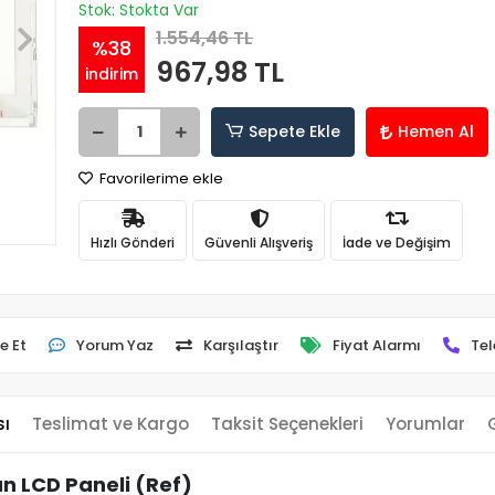
Stok: Stokta Var
1.554,46 TL
%38
967,98 TL
indirim
Sepete Ekle
Hemen Al
Favorilerime ekle
Hızlı Gönderi
Güvenli Alışveriş
İade ve Değişim
e Et
Yorum Yaz
Karşılaştır
Fiyat Alarmı
Tel
sı
Teslimat ve Kargo
Taksit Seçenekleri
Yorumlar
n LCD Paneli (Ref)