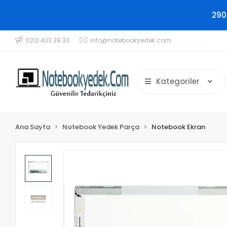
290
0212 433 38 33
info@notebookyedek.com
Kategoriler
Ana Sayfa
Notebook Yedek Parça
Notebook Ekran