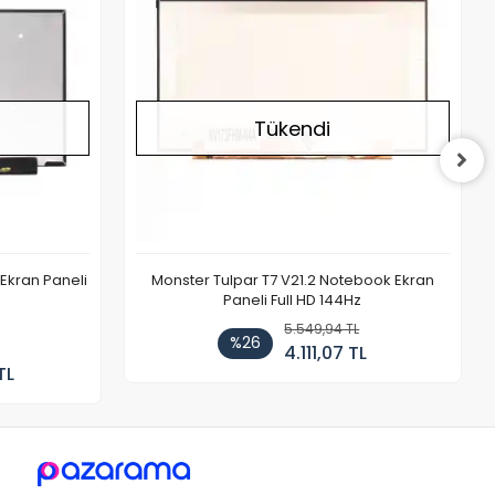
Tükendi
Ekran Paneli
Monster Tulpar T7 V21.2 Notebook Ekran
Paneli Full HD 144Hz
5.549,94 TL
%26
4.111,07 TL
TL