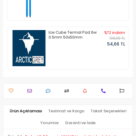
Ice Cube Termal Pad 6w
%72 indirim
0.5mm 50x50mm
198,38 TL
54,66 TL
Ürün Açıklaması
Teslimat ve Kargo
Taksit Seçenekleri
Yorumlar
Garanti ve İade