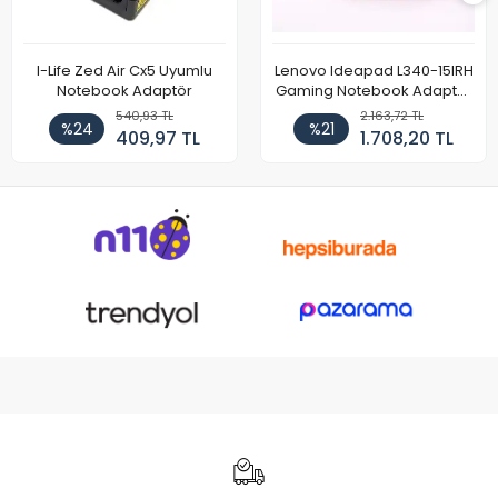
I-Life Zed Air Cx5 Uyumlu
Lenovo Ideapad L340-15IRH
Notebook Adaptör
Gaming Notebook Adaptör
Cihazı Şarj Aleti (150W)
540,93 TL
2.163,72 TL
%24
%21
409,97 TL
1.708,20 TL