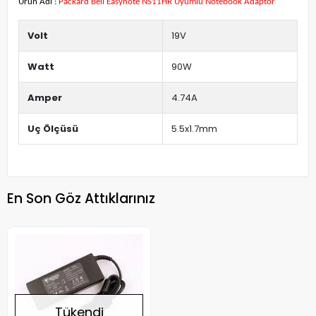
Ürün Adı :
Packard Bell Easynote NS11HR Uyumlu Notebook Adaptör
Volt
19V
Watt
90W
Amper
4.74A
Uç Ölçüsü
5.5x1.7mm
En Son Göz Attıklarınız
Tükendi