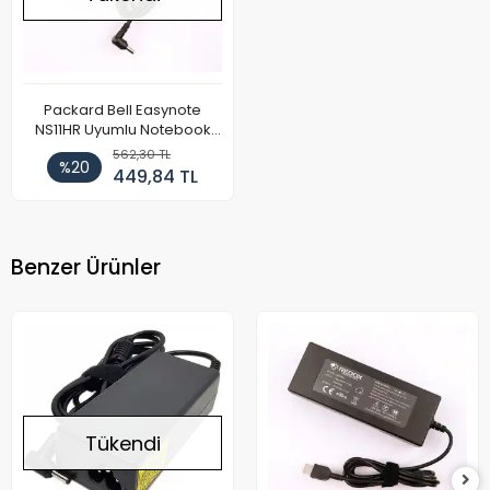
Packard Bell Easynote
NS11HR Uyumlu Notebook
Adaptör
562,30 TL
%20
449,84 TL
Benzer Ürünler
Tükendi