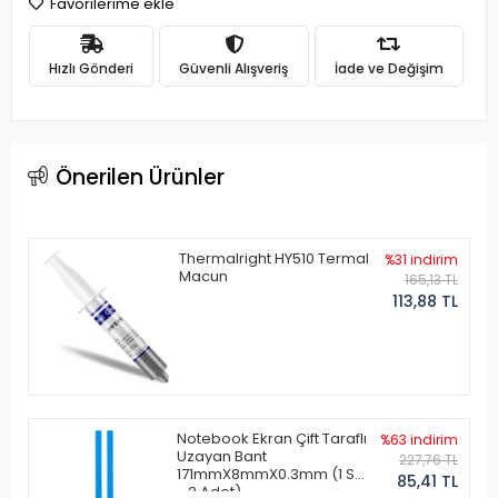
Favorilerime ekle
Hızlı Gönderi
Güvenli Alışveriş
İade ve Değişim
Önerilen Ürünler
Thermalright HY510 Termal
%31 indirim
Macun
165,13 TL
113,88 TL
Notebook Ekran Çift Taraflı
%63 indirim
Uzayan Bant
227,76 TL
171mmX8mmX0.3mm (1 Set
85,41 TL
- 2 Adet)