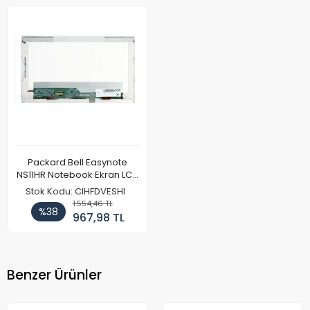
Packard Bell Easynote
NS11HR Notebook Ekran LCD
Paneli (Ref)
Stok Kodu: CIHFDVESHI
1.554,46 TL
%38
967,98 TL
Benzer Ürünler