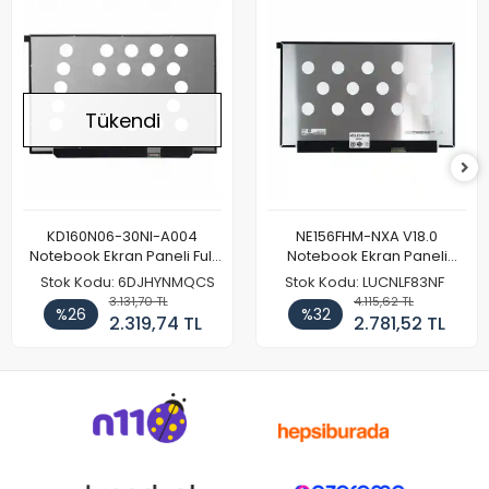
Tükendi
KD160N06-30NI-A004
NE156FHM-NXA V18.0
Notebook Ekran Paneli Full
Notebook Ekran Paneli
HD
144Hz
Stok Kodu: 6DJHYNMQCS
Stok Kodu: LUCNLF83NF
3.131,70 TL
4.115,62 TL
%26
%32
2.319,74 TL
2.781,52 TL