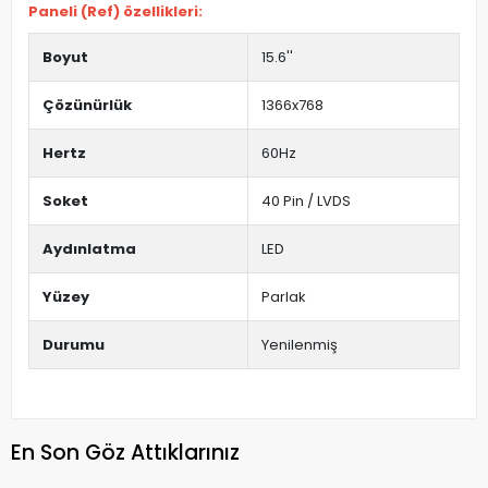
Paneli (Ref) özellikleri:
Boyut
15.6''
Çözünürlük
1366x768
Hertz
60Hz
Soket
40 Pin / LVDS
Aydınlatma
LED
Yüzey
Parlak
Durumu
Yenilenmiş
En Son Göz Attıklarınız