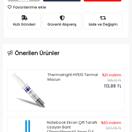
Favorilerime ekle
Hızlı Gönderi
Güvenli Alışveriş
İade ve Değişim
Önerilen Ürünler
Thermalright HY510 Termal
%31 indirim
Macun
165,13 TL
113,88 TL
Notebook Ekran Çift Taraflı
%63 indirim
Uzayan Bant
227,76 TL
171mmX8mmX0.3mm (1 Set