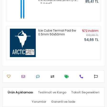
85,41 TL
- 2 Adet)
Ice Cube Termal Pad 6w
%72 indirim
0.5mm 50x50mm
198,38 TL
54,66 TL
Ürün Açıklaması
Teslimat ve Kargo
Taksit Seçenekleri
Yorumlar
Garanti ve İade