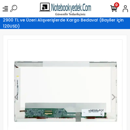
0
2900 TL ve Üzeri Alışverişlerde Kargo Bedava! (Bayiler için
120USD)