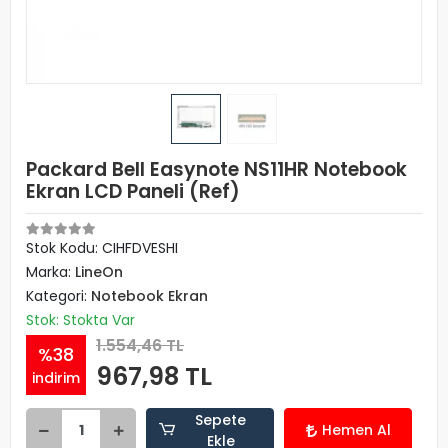
Packard Bell Easynote NS11HR Notebook
Ekran LCD Paneli (Ref)
Stok Kodu: CIHFDVESHI
Marka:
LineOn
Kategori:
Notebook Ekran
Stok: Stokta Var
1.554,46 TL
%38
967,98 TL
indirim
Sepete
Hemen Al
Ekle