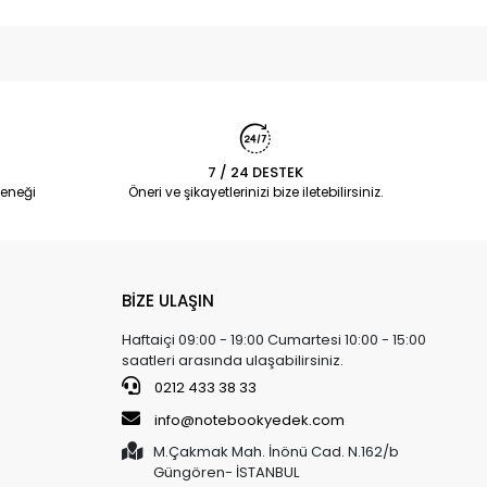
7 / 24 DESTEK
eneği
Öneri ve şikayetlerinizi bize iletebilirsiniz.
BİZE ULAŞIN
Haftaiçi 09:00 - 19:00 Cumartesi 10:00 - 15:00
saatleri arasında ulaşabilirsiniz.
0212 433 38 33
info@notebookyedek.com
M.Çakmak Mah. İnönü Cad. N.162/b
Güngören- İSTANBUL