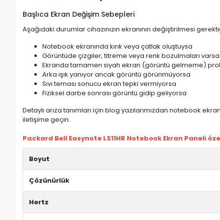
Başlıca Ekran Değişim Sebepleri
Aşağıdaki durumlar cihazınızın ekranının değiştirilmesi gerektiğ
Notebook ekranında kırık veya çatlak oluştuysa
Görüntüde çizgiler, titreme veya renk bozulmaları varsa
Ekranda tamamen siyah ekran (görüntü gelmeme) pro
Arka ışık yanıyor ancak görüntü görünmüyorsa
Sıvı teması sonucu ekran tepki vermiyorsa
Fiziksel darbe sonrası görüntü gidip geliyorsa
Detaylı arıza tanımları için blog yazılarımızdan notebook ekran 
iletişime geçin.
Packard Bell Easynote LS11HR Notebook Ekran Paneli özell
Boyut
Çözünürlük
Hertz