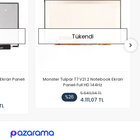
Tükendi
Ekran Paneli
Monster Tulpar T7 V21.2 Notebook Ekran
Paneli Full HD 144Hz
5.549,94 TL
%26
4.111,07 TL
TL