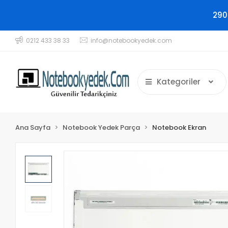
290
0212 433 38 33
info@notebookyedek.com
Kategoriler
Ana Sayfa
Notebook Yedek Parça
Notebook Ekran