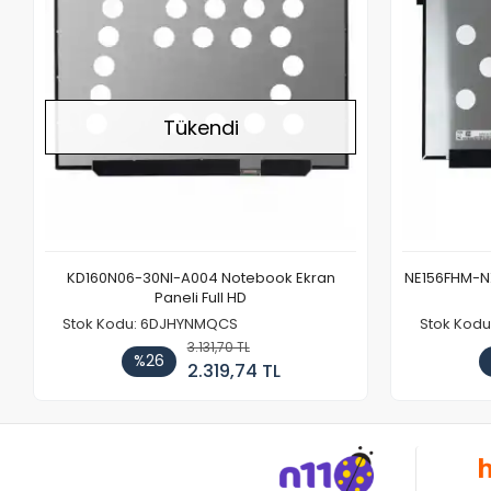
Tükendi
KD160N06-30NI-A004 Notebook Ekran
NE156FHM-NX
Paneli Full HD
Stok Kodu: 6DJHYNMQCS
Stok Kodu
3.131,70 TL
%26
2.319,74 TL