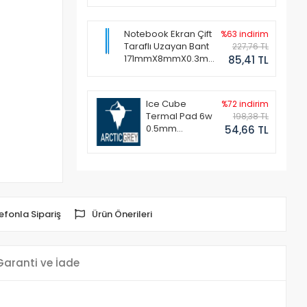
Notebook Ekran Çift
%63 indirim
Taraflı Uzayan Bant
227,76 TL
171mmX8mmX0.3mm
85,41 TL
(1 Set - 2 Adet)
Ice Cube
%72 indirim
Termal Pad 6w
198,38 TL
0.5mm
54,66 TL
50x50mm
efonla Sipariş
Ürün Önerileri
Garanti ve İade