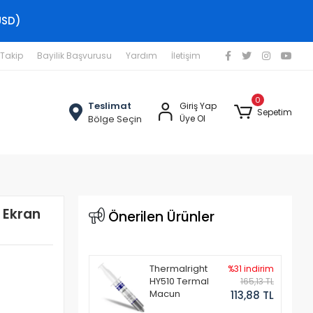
USD)
 Takip
Bayilik Başvurusu
Yardım
İletişim
0
Teslimat
Giriş Yap
Sepetim
Bölge Seçin
Üye Ol
 Ekran
Önerilen Ürünler
Thermalright
%31 indirim
HY510 Termal
165,13 TL
Macun
113,88 TL