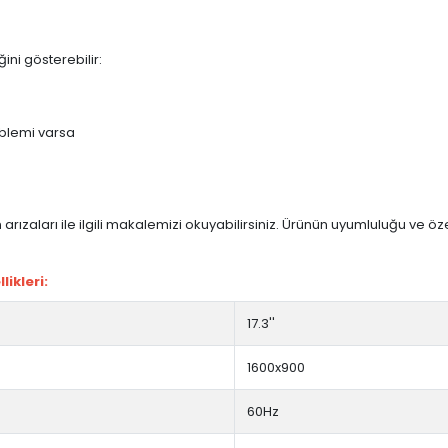
ini gösterebilir:
blemi varsa
arızaları ile ilgili makalemizi okuyabilirsiniz. Ürünün uyumluluğu ve ö
ikleri:
17.3''
1600x900
60Hz