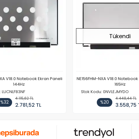
Tükendi
A V18.0 Notebook Ekran Paneli
NE156FHM-NXA V18.0 Notebook 
144Hz
165Hz
: LUCNLF83NF
Stok Kodu: 0NVLEJMYDO
4.115,62 TL
4.448,44 TL
%32
%20
2.781,52 TL
3.558,75 