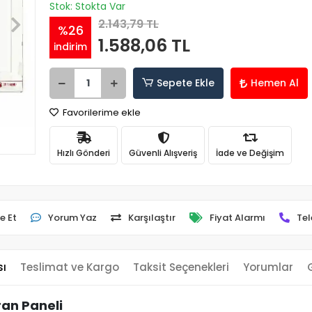
Stok: Stokta Var
2.143,79 TL
%26
1.588,06 TL
indirim
Sepete Ekle
Hemen Al
Favorilerime ekle
Hızlı Gönderi
Güvenli Alışveriş
İade ve Değişim
e Et
Yorum Yaz
Karşılaştır
Fiyat Alarmı
Tel
sı
Teslimat ve Kargo
Taksit Seçenekleri
Yorumlar
ran Paneli