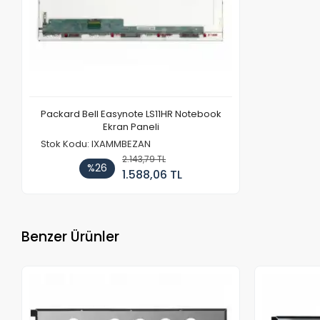
Packard Bell Easynote LS11HR Notebook
Ekran Paneli
Stok Kodu: IXAMMBEZAN
2.143,79 TL
%26
1.588,06 TL
Benzer Ürünler
Stokta Yok