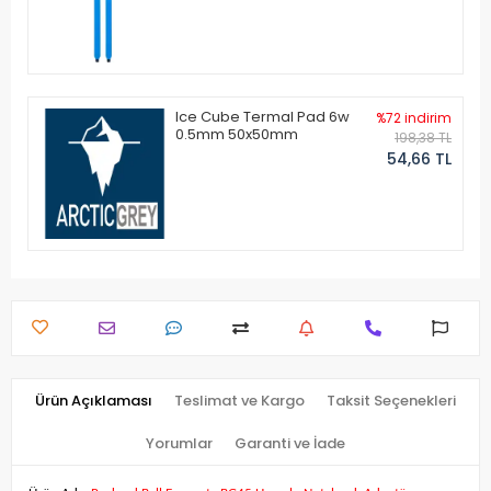
Ice Cube Termal Pad 6w
%72 indirim
0.5mm 50x50mm
198,38 TL
54,66 TL
Ürün Açıklaması
Teslimat ve Kargo
Taksit Seçenekleri
Yorumlar
Garanti ve İade