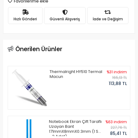
Favorilerime ekle
Hızlı Gönderi
Güvenli Alışveriş
İade ve Değişim
Önerilen Ürünler
Thermalright HY510 Termal
%31 indirim
Macun
165,13 TL
113,88 TL
Notebook Ekran Çift Taraflı
%63 indirim
Uzayan Bant
227,76 TL
171mmX8mmX0.3mm (1 Set
85,41 TL
- 2 Adet)