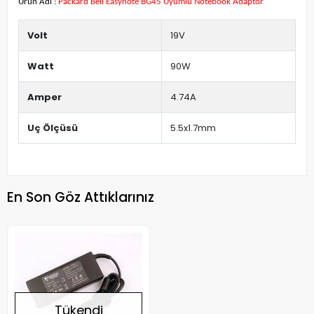
Ürün Adı :
Packard Bell Easynote BG45 Uyumlu Notebook Adaptör
Volt
19V
Watt
90W
Amper
4.74A
Uç Ölçüsü
5.5x1.7mm
En Son Göz Attıklarınız
Tükendi