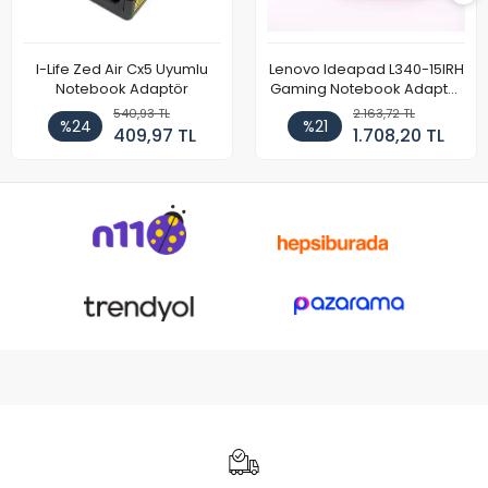
I-Life Zed Air Cx5 Uyumlu
Lenovo Ideapad L340-15IRH
Notebook Adaptör
Gaming Notebook Adaptör
Cihazı Şarj Aleti (150W)
540,93 TL
2.163,72 TL
%24
%21
409,97 TL
1.708,20 TL