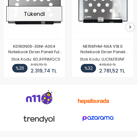
Tükendi
KD160N06-30NI-A004
NE156FHM-NXA V18.0
Notebook Ekran Paneli Full
Notebook Ekran Paneli
HD
144Hz
Stok Kodu: 6DJHYNMQCS
Stok Kodu: LUCNLF83NF
3.131,70 TL
4.115,62 TL
%26
%32
2.319,74 TL
2.781,52 TL