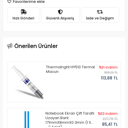
Favorilerime ekle
Hızlı Gönderi
Güvenli Alışveriş
İade ve Değişim
Önerilen Ürünler
Thermalright HY510 Termal
%31 indirim
Macun
165,13 TL
113,88 TL
Notebook Ekran Çift Taraflı
%63 indirim
Uzayan Bant
227,76 TL
171mmX8mmX0.3mm (1 Set
85,41 TL
- 2 Adet)