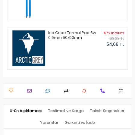
Ice Cube Termal Pad 6w
%72 indirim
0.5mm 50x50mm
198,38 TL
54,66 TL
Ürün Açıklaması
Teslimat ve Kargo
Taksit Seçenekleri
Yorumlar
Garanti ve İade