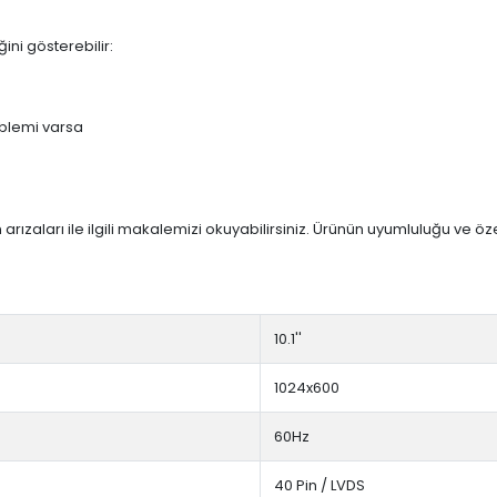
ini gösterebilir:
blemi varsa
arızaları ile ilgili makalemizi okuyabilirsiniz. Ürünün uyumluluğu ve ö
10.1''
1024x600
60Hz
40 Pin / LVDS