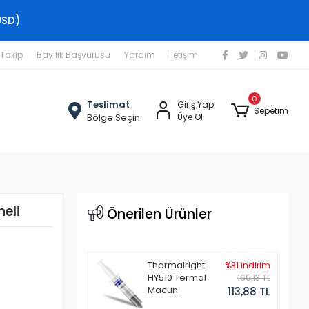
USD)
 Takip
Bayilik Başvurusu
Yardım
İletişim
0
Teslimat
Giriş Yap
Sepetim
Bölge Seçin
Üye Ol
eli
Önerilen Ürünler
Thermalright
%31 indirim
HY510 Termal
165,13 TL
Macun
113,88 TL