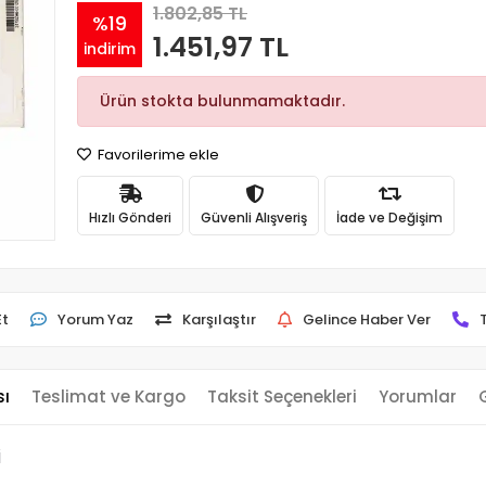
1.802,85 TL
%19
1.451,97 TL
indirim
Ürün stokta bulunmamaktadır.
Favorilerime ekle
Hızlı Gönderi
Güvenli Alışveriş
İade ve Değişim
Et
Yorum Yaz
Karşılaştır
Gelince Haber Ver
sı
Teslimat ve Kargo
Taksit Seçenekleri
Yorumlar
i