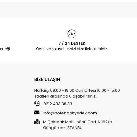
7 / 24 DESTEK
eneği
Öneri ve şikayetlerinizi bize iletebilirsiniz.
BİZE ULAŞIN
Haftaiçi 09:00 - 19:00 Cumartesi 10:00 - 15:00
saatleri arasında ulaşabilirsiniz.
0212 433 38 33
info@notebookyedek.com
M.Çakmak Mah. İnönü Cad. N.162/b
Güngören- İSTANBUL