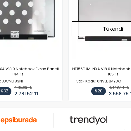
Tükendi
A V18.0 Notebook Ekran Paneli
NE156FHM-NXA V18.0 Notebook 
144Hz
165Hz
: LUCNLF83NF
Stok Kodu: 0NVLEJMYDO
4.115,62 TL
4.448,44 TL
%32
%20
2.781,52 TL
3.558,75 