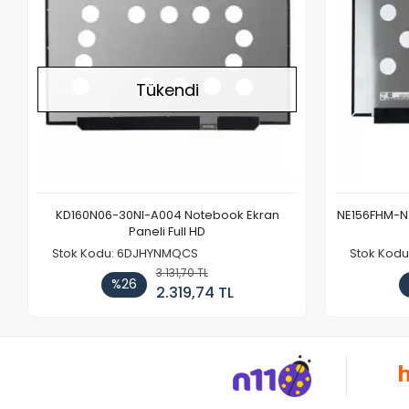
Tükendi
KD160N06-30NI-A004 Notebook Ekran
NE156FHM-NX
Paneli Full HD
Stok Kodu: 6DJHYNMQCS
Stok Kodu
3.131,70 TL
%26
2.319,74 TL