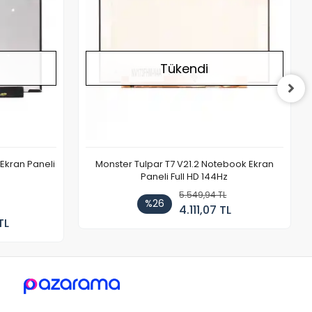
Tükendi
Ekran Paneli
Monster Tulpar T7 V21.2 Notebook Ekran
Paneli Full HD 144Hz
5.549,94 TL
%26
4.111,07 TL
TL