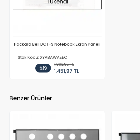
Tükendi
Packard Bell DOT-S Notebook Ekran Paneli
Stok Kodu: XYABAWAEEC
1.802,85 TL
%19
1.451,97 TL
Benzer Ürünler
Stokta Yok