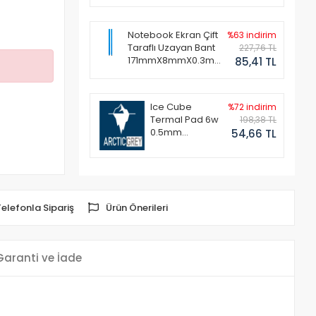
Notebook Ekran Çift
%63 indirim
Taraflı Uzayan Bant
227,76 TL
171mmX8mmX0.3mm
85,41 TL
(1 Set - 2 Adet)
Ice Cube
%72 indirim
Termal Pad 6w
198,38 TL
0.5mm
54,66 TL
50x50mm
Telefonla Sipariş
Ürün Önerileri
Garanti ve İade