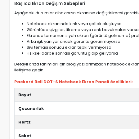
Başlıca Ekran Değişim Sebepleri
Aşağıdaki durumlar cihazınızın ekranının değiştirilmesi gerektiğ
Notebook ekranında kırık veya çatlak oluştuysa
Görüntüde çizgiler, titreme veya renk bozulmaları varsa
Ekranda tamamen siyah ekran (görüntü gelmeme) pro
Arka ışık yanıyor ancak görüntü görünmüyorsa
Sıvı teması sonucu ekran tepki vermiyorsa
Fiziksel darbe sonrası görüntü gidip geliyorsa
Detaylı arıza tanımları için blog yazılarımızdan notebook ekran 
iletişime geçin.
Packard Bell DOT-S Notebook Ekran Paneli özellikleri:
Boyut
Çözünürlük
Hertz
Soket