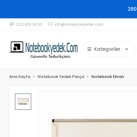
290
0212 433 38 33
info@notebookyedek.com
Kategoriler
Ana Sayfa
Notebook Yedek Parça
Notebook Ekran