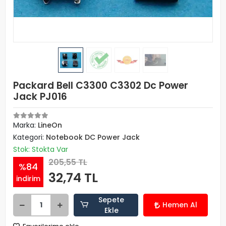
Packard Bell C3300 C3302 Dc Power
Jack PJ016
Marka:
LineOn
Kategori:
Notebook DC Power Jack
Stok: Stokta Var
205,55 TL
%84
32,74 TL
indirim
Sepete
Hemen Al
Ekle