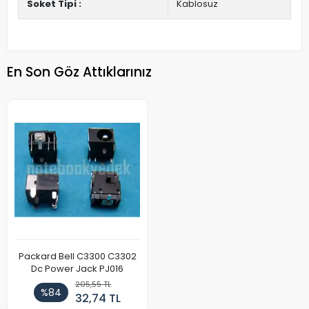
Soket Tipi :
Kablosuz
En Son Göz Attıklarınız
Packard Bell C3300 C3302
Dc Power Jack PJ016
205,55 TL
%84
32,74 TL