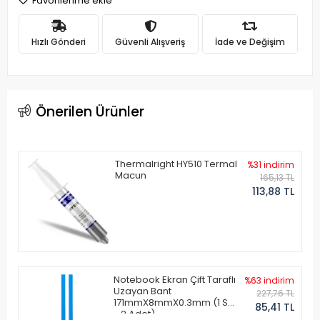
Favorilerime ekle
Hızlı Gönderi
Güvenli Alışveriş
İade ve Değişim
Önerilen Ürünler
Thermalright HY510 Termal
%31 indirim
Macun
165,13 TL
113,88 TL
Notebook Ekran Çift Taraflı
%63 indirim
Uzayan Bant
227,76 TL
171mmX8mmX0.3mm (1 Set
85,41 TL
- 2 Adet)