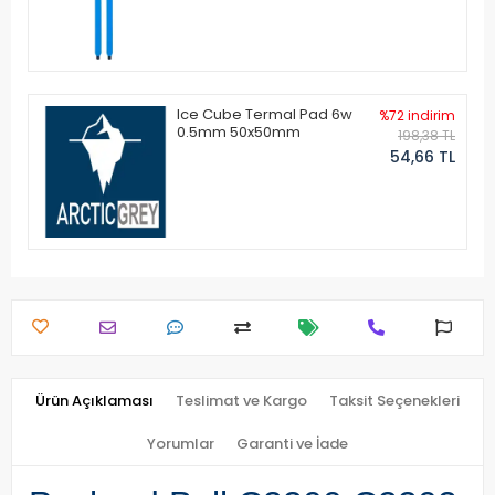
Ice Cube Termal Pad 6w
%72 indirim
0.5mm 50x50mm
198,38 TL
54,66 TL
Ürün Açıklaması
Teslimat ve Kargo
Taksit Seçenekleri
Yorumlar
Garanti ve İade