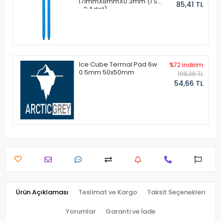
171mmX8mmX0.3mm (1 Set
85,41 TL
- 2 Adet)
Ice Cube Termal Pad 6w
%72 indirim
0.5mm 50x50mm
198,38 TL
54,66 TL
Ürün Açıklaması
Teslimat ve Kargo
Taksit Seçenekleri
Yorumlar
Garanti ve İade