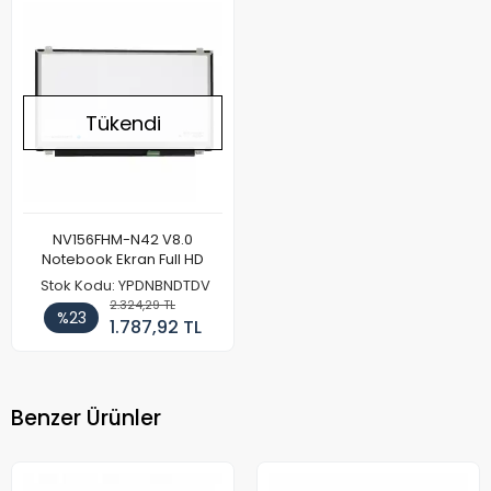
Tükendi
NV156FHM-N42 V8.0
Notebook Ekran Full HD
Stok Kodu: YPDNBNDTDV
2.324,29 TL
%23
1.787,92 TL
Benzer Ürünler