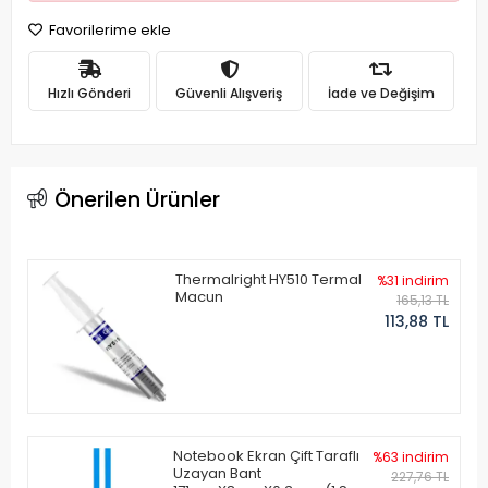
Favorilerime ekle
Hızlı Gönderi
Güvenli Alışveriş
İade ve Değişim
Önerilen Ürünler
Thermalright HY510 Termal
%31 indirim
Macun
165,13 TL
113,88 TL
Notebook Ekran Çift Taraflı
%63 indirim
Uzayan Bant
227,76 TL