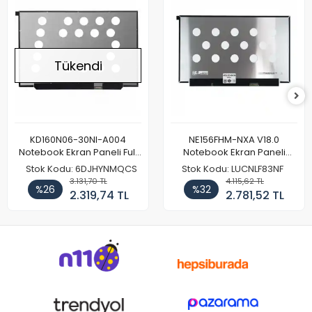
Tükendi
KD160N06-30NI-A004
NE156FHM-NXA V18.0
Notebook Ekran Paneli Full
Notebook Ekran Paneli
HD
144Hz
Stok Kodu: 6DJHYNMQCS
Stok Kodu: LUCNLF83NF
3.131,70 TL
4.115,62 TL
%26
%32
2.319,74 TL
2.781,52 TL