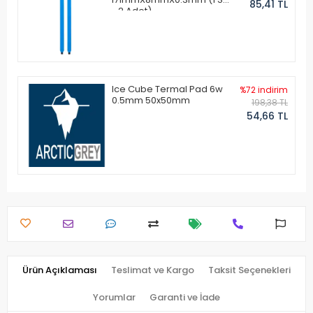
85,41 TL
- 2 Adet)
Ice Cube Termal Pad 6w
%72 indirim
0.5mm 50x50mm
198,38 TL
54,66 TL
Ürün Açıklaması
Teslimat ve Kargo
Taksit Seçenekleri
Yorumlar
Garanti ve İade