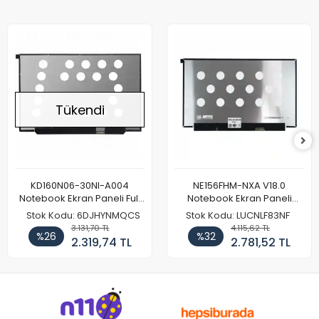
Tükendi
KD160N06-30NI-A004
NE156FHM-NXA V18.0
Notebook Ekran Paneli Full
Notebook Ekran Paneli
HD
144Hz
Stok Kodu: 6DJHYNMQCS
Stok Kodu: LUCNLF83NF
3.131,70 TL
4.115,62 TL
%26
%32
2.319,74 TL
2.781,52 TL