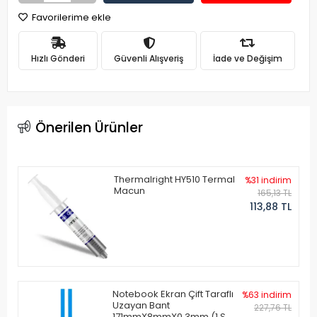
Favorilerime ekle
Hızlı Gönderi
Güvenli Alışveriş
İade ve Değişim
Önerilen Ürünler
Thermalright HY510 Termal
%31 indirim
Macun
165,13 TL
113,88 TL
Notebook Ekran Çift Taraflı
%63 indirim
Uzayan Bant
227,76 TL
171mmX8mmX0.3mm (1 Set