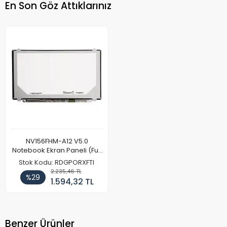
En Son Göz Attıklarınız
NV156FHM-A12 V5.0
Notebook Ekran Paneli (Full
HD)
Stok Kodu: RDGPORXFTI
2.235,46 TL
%29
1.594,32 TL
Benzer Ürünler