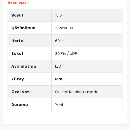
özellikleri:
Boyut
15.6''
Çözünürlük
1920x1080
Hertz
60Hz
Soket
30 Pin / eDP
Aydınlatma
LED
Yüzey
Mat
Özel Not
Orijinal Kulakçıklı model
Durumu
Yeni