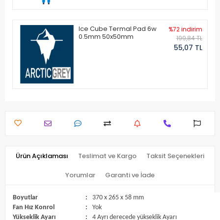
Ice Cube Termal Pad 6w
%72 indirim
0.5mm 50x50mm
199,84 TL
55,07 TL
Ürün Açıklaması
Teslimat ve Kargo
Taksit Seçenekleri
Yorumlar
Garanti ve İade
Boyutlar
:
370 x 265 x 58 mm
Fan Hız Konrol
:
Yok
Yükseklik Ayarı
:
4 Ayrı derecede yükseklik Ayarı