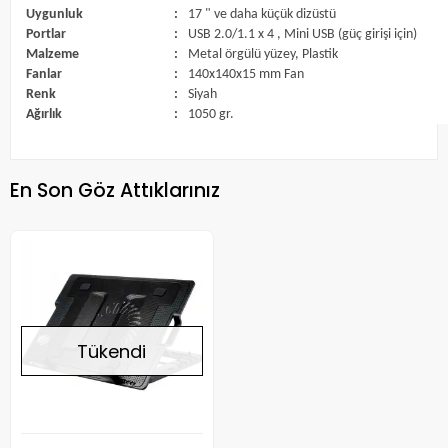
Uygunluk
:
17 " ve daha küçük dizüstü
Portlar
:
USB 2.0/1.1 x 4 , Mini USB (güç girişi için)
Malzeme
:
Metal örgülü yüzey, Plastik
Fanlar
:
140x140x15 mm Fan
Renk
:
Siyah
Ağırlık
:
1050 gr.
En Son Göz Attıklarınız
Tükendi