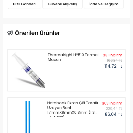
Hızlı Gönderi
Güvenli Alışveriş
İade ve Değişim
Önerilen Ürünler
Thermalright HY510 Termal
%31 indirim
Macun
166,34 TL
114,72 TL
Notebook Ekran Çift Taraflı
%63 indirim
Uzayan Bant
229,44 TL
171mmX8mmX0.3mm (1 Set
86,04 TL
- 2 Adet)