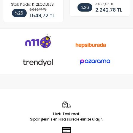
3.028,03 TL
Stok Kodu: K12LQDL6J8
%26
2.242,78 TL
2.082,17 TL
%26
1.548,72 TL
Hızlı Teslimat
Siparişleriniz en kısa sürede elinize ulaşır.