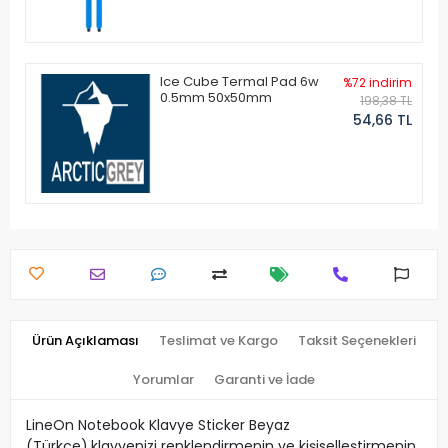
Ice Cube Termal Pad 6w
%72 indirim
0.5mm 50x50mm
198,38 TL
54,66 TL
Ürün Açıklaması
Teslimat ve Kargo
Taksit Seçenekleri
Yorumlar
Garanti ve İade
LineOn Notebook Klavye Sticker Beyaz
(Türkçe),klavyenizi renklendirmenin ve kişiselleştirmenin