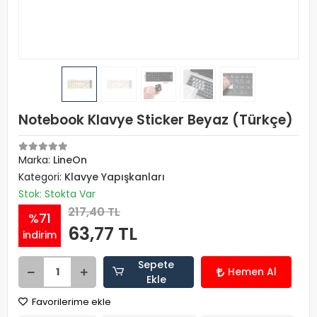
Notebook Klavye Sticker Beyaz (Türkçe)
Marka:
LineOn
Kategori:
Klavye Yapışkanları
Stok: Stokta Var
217,40 TL
%71
63,77 TL
indirim
Sepete
Hemen Al
Ekle
Favorilerime ekle