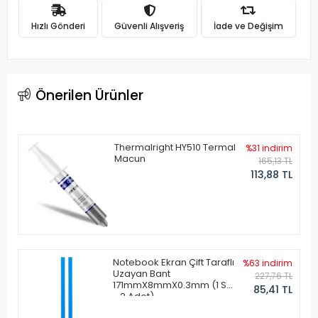
Hızlı Gönderi
Güvenli Alışveriş
İade ve Değişim
Önerilen Ürünler
Thermalright HY510 Termal
%31 indirim
Macun
165,13 TL
113,88 TL
Notebook Ekran Çift Taraflı
%63 indirim
Uzayan Bant
227,76 TL
171mmX8mmX0.3mm (1 Set
85,41 TL
- 2 Adet)