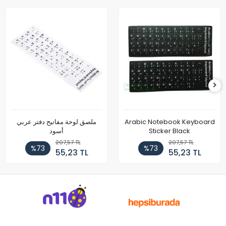
ملصق لوحة مفاتيح دفتر عربي
Arabic Notebook Keyboard
أسود
Sticker Black
207,57 TL
207,57 TL
%73
%73
55,23 TL
55,23 TL