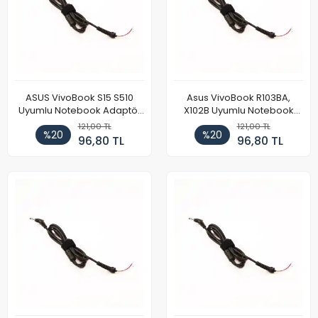
ASUS VivoBook S15 S510
Asus VivoBook R103BA,
Uyumlu Notebook Adaptör
X102B Uyumlu Notebook
DC Power Kablosu
Adaptör DC Power Kablosu
121,00 TL
121,00 TL
%20
%20
96,80 TL
96,80 TL