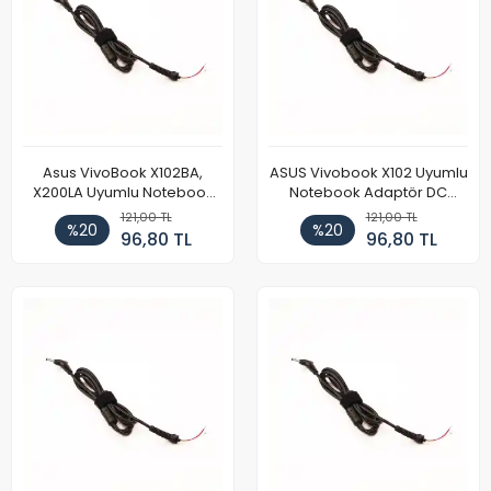
Asus VivoBook X102BA,
ASUS Vivobook X102 Uyumlu
X200LA Uyumlu Notebook
Notebook Adaptör DC
Adaptör DC Power Kablosu
Power Kablosu
121,00 TL
121,00 TL
%20
%20
96,80 TL
96,80 TL