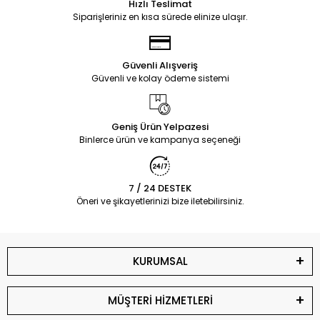
Hızlı Teslimat
adaptörü DC kablosu değişimini adım adım anlatacağız.
Siparişleriniz en kısa sürede elinize ulaşır.
DC Kablosu
Değiştirmenin Faydaları
Güvenli Alışveriş
Güvenli ve kolay ödeme sistemi
Ekonomik Çözüm
: Yeni bir adaptör almak yerine
yalnızca kablo değişimi yapmak daha uygun
maliyetlidir.
Geniş Ürün Yelpazesi
Çevre Dostu
: Eski adaptörün çöpe gitmesini
Binlerce ürün ve kampanya seçeneği
önleyerek elektronik atıkları azaltabilirsiniz.
Kesintisiz Çalışma
: Kablo değişimi ile enerji kesintisi
sorunlarını giderebilir, dizüstü bilgisayarınızı sorunsuz
7 / 24 DESTEK
şekilde kullanmaya devam edebilirsiniz.
Öneri ve şikayetlerinizi bize iletebilirsiniz.
Gerekli Malzemeler
Yeni DC kablosu (adaptörünüzle uyumlu)
KURUMSAL
Havya ve lehim teli
Lehim pompası (eski lehimi temizlemek için)
İzole bant veya ısıya dayanıklı makaron
MÜŞTERİ HİZMETLERİ
Tornavida seti
Multimetre (bağlantıları test etmek için)