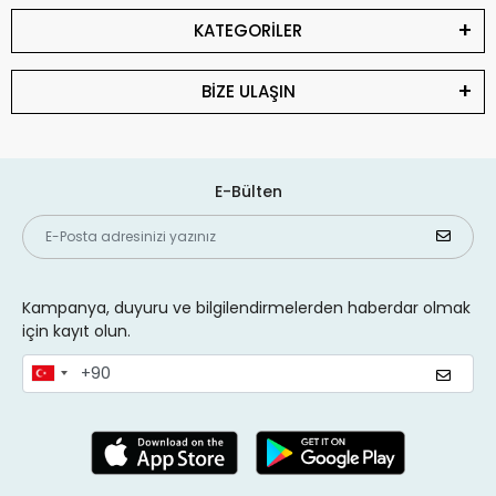
Adım Adım Notebook
KATEGORİLER
Adaptörü DC Kablosu
BİZE ULAŞIN
Değişimi
1.
Güvenlik Önlemlerini
E-Bülten
Alın
Öncelikle adaptörün fişini prizden çekin ve tamamen
enerjiden arındırıldığından emin olun. Kablo değişimi
sırasında kısa devre veya elektrik çarpması riskini önlemek
Kampanya, duyuru ve bilgilendirmelerden haberdar olmak
için dikkatli olun.
için kayıt olun.
2.
Adaptörü Açın
Bazı adaptörler vidalı, bazıları ise yapıştırılmış olabilir. Vidaları
sökün veya ince bir tornavida ile yapıştırılmış kenarları
dikkatlice açın.
3.
Eski DC Kablosunu