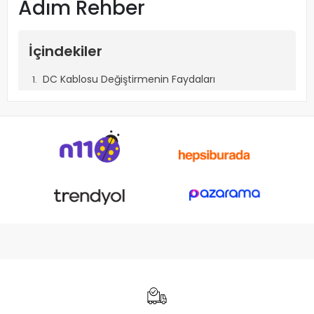
Adım Rehber
İçindekiler
DC Kablosu Değiştirmenin Faydaları
Gerekli Malzemeler
Adım Adım Notebook Adaptörü DC Kablosu
Değişimi
Dikkat Edilmesi Gerekenler
Notebook Adaptörü DC Kablosu Değişimi: Adım Adım
Rehber
Notebook adaptörleri, dizüstü bilgisayarların enerji ihtiyacını
karşılayan önemli bileşenlerden biridir. Zamanla DC kablosu
aşınabilir, kopabilir veya bağlantı noktalarında temas
problemleri oluşabilir. Bu durumda adaptörün tamamını
değiştirmek yerine, yalnızca DC kablosunu değiştirerek
maliyetten tasarruf edebilirsiniz. Bu makalede, notebook