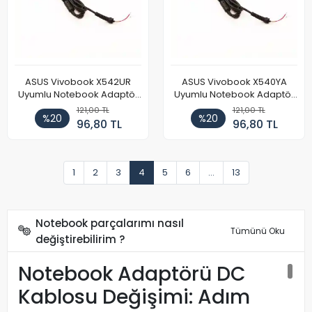
ASUS Vivobook X542UR
ASUS Vivobook X540YA
Uyumlu Notebook Adaptör
Uyumlu Notebook Adaptör
DC Power Kablosu
DC Power Kablosu
121,00 TL
121,00 TL
%20
%20
96,80 TL
96,80 TL
1
2
3
4
5
6
...
13
Notebook parçalarımı nasıl
Tümünü Oku
değiştirebilirim ?
Notebook Adaptörü DC
Kablosu Değişimi: Adım