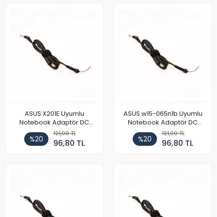
ASUS X201E Uyumlu
ASUS w15-065n1b Uyumlu
Notebook Adaptör DC
Notebook Adaptör DC
Power Kablosu
Power Kablosu
121,00 TL
121,00 TL
%20
%20
96,80 TL
96,80 TL