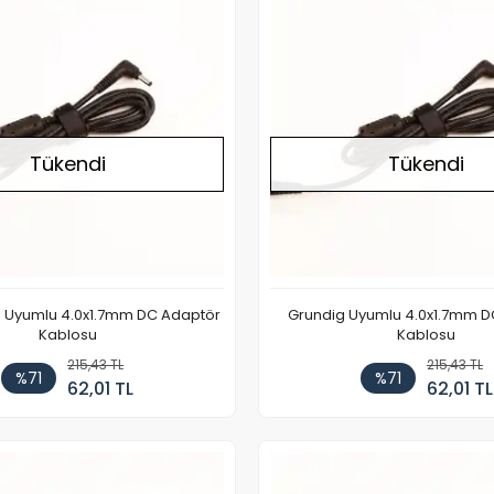
Tükendi
Tükendi
0 Uyumlu 4.0x1.7mm DC Adaptör
Grundig Uyumlu 4.0x1.7mm D
Kablosu
Kablosu
215,43 TL
215,43 TL
%71
%71
62,01 TL
62,01 TL
Stokta Yok