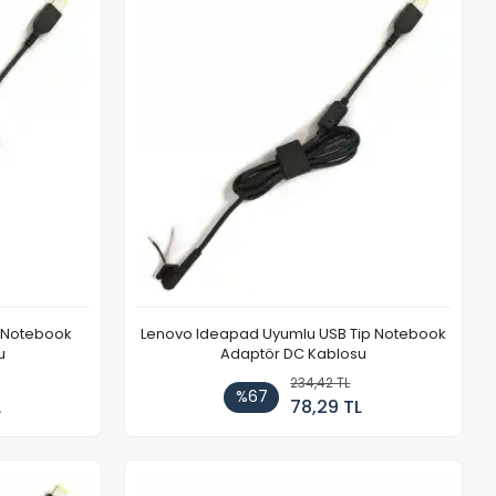
p Notebook
Lenovo Ideapad Uyumlu USB Tip Notebook
u
Adaptör DC Kablosu
234,42 TL
%67
L
78,29 TL