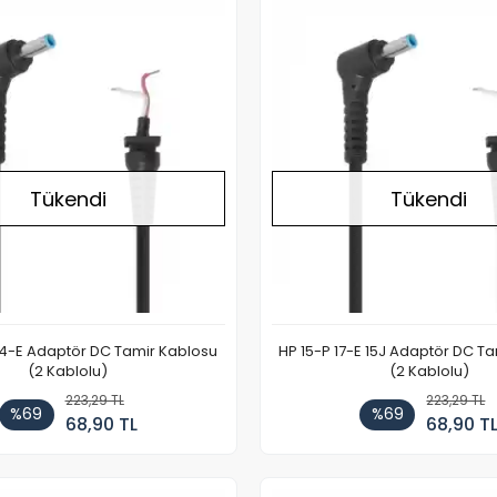
Stokta Yok
Tükendi
Tükendi
 14-E Adaptör DC Tamir Kablosu
HP 15-P 17-E 15J Adaptör DC T
(2 Kablolu)
(2 Kablolu)
223,29 TL
223,29 TL
%69
%69
68,90 TL
68,90 T