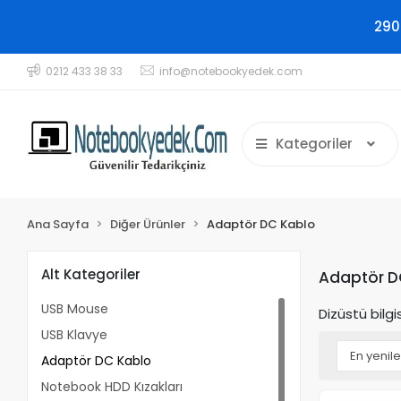
290
0212 433 38 33
info@notebookyedek.com
Kategoriler
Ana Sayfa
Diğer Ürünler
Adaptör DC Kablo
Alt Kategoriler
Adaptör D
USB Mouse
Dizüstü bilgi
USB Klavye
Adaptör DC Kablo
Notebook HDD Kızakları