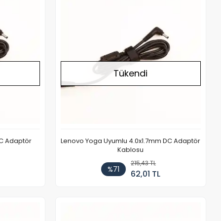
Tükendi
C Adaptör
Lenovo Yoga Uyumlu 4.0x1.7mm DC Adaptör
Kablosu
215,43 TL
%71
62,01 TL
Stokta Yok
Stokta Yok