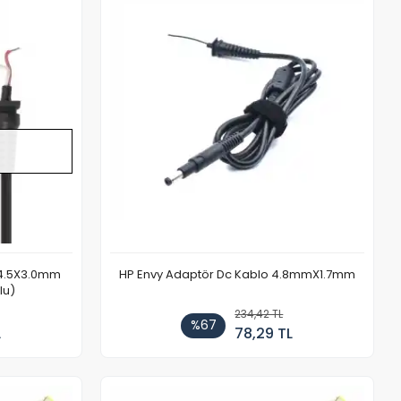
Stokta Yok
 4.5X3.0mm
HP Envy Adaptör Dc Kablo 4.8mmX1.7mm
lu)
234,42 TL
%67
L
78,29 TL