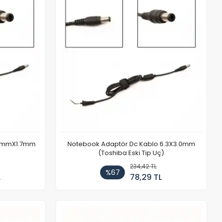
.3mmX1.7mm
Notebook Adaptör Dc Kablo 6.3X3.0mm
(Toshiba Eski Tip Uç)
234,42 TL
%67
L
78,29 TL
Stokta Yok
Stokta Yok