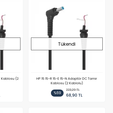
Stokta Yok
Stokta Yok
Tükendi
r Kablosu (2
HP 15 15-R 15-E 15-N Adaptör DC Tamir
Kablosu (2 Kablolu)
223,29 TL
%69
L
68,90 TL