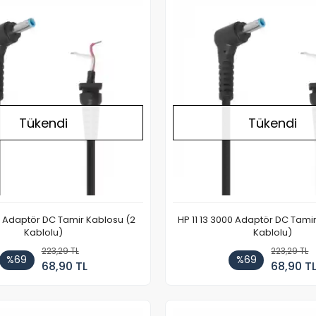
Stokta Yok
Tükendi
Tükendi
D Adaptör DC Tamir Kablosu (2
HP 11 13 3000 Adaptör DC Tami
Kablolu)
Kablolu)
223,29 TL
223,29 TL
%69
%69
68,90 TL
68,90 T