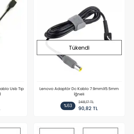
Stokta Yok
Tükendi
ablo Usb Tip
Lenovo Adaptör Dc Kablo 7.9mmX5.5mm
)
İğneli
248,17 TL
%63
L
90,82 TL