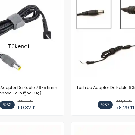
Tükendi
Adaptör Dc Kablo 7.9X5.5mm
Toshiba Adaptör Dc Kablo 6
enovo Kalın İğneli Uç)
248,17 TL
234,42 TL
%63
%67
90,82 TL
78,29 T
Stokta Yok