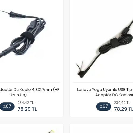
aptör Dc Kablo 4.8X1.7mm (HP
Lenovo Yoga Uyumlu USB Ti
Uzun Uç)
Adaptör DC Kablos
234,42 TL
234,42 TL
%67
%67
78,29 TL
78,29 T