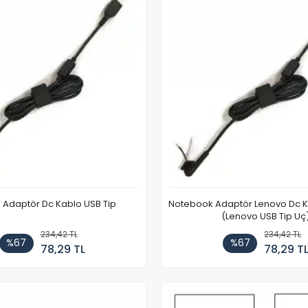
 Adaptör Dc Kablo USB Tip
Notebook Adaptör Lenovo Dc K
(Lenovo USB Tip Uç
234,42 TL
234,42 TL
%67
%67
78,29 TL
78,29 T
Stokta Yok