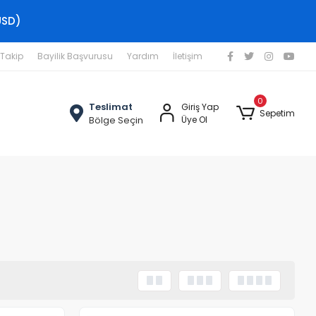
USD)
 Takip
Bayilik Başvurusu
Yardım
İletişim
0
Teslimat
Giriş Yap
Sepetim
Bölge Seçin
Üye Ol