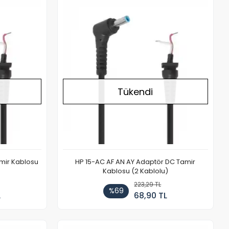
Stokta Yok
Stokta Yok
Tükendi
amir Kablosu
HP 15-AC AF AN AY Adaptör DC Tamir
Kablosu (2 Kablolu)
223,29 TL
%69
L
68,90 TL