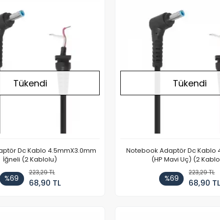
Stokta Yok
Tükendi
Tükendi
daptör Dc Kablo 4.5mmX3.0mm
Notebook Adaptör Dc Kablo
İğneli (2 Kablolu)
(HP Mavi Uç) (2 Kablo
223,29 TL
223,29 TL
%69
%69
68,90 TL
68,90 T