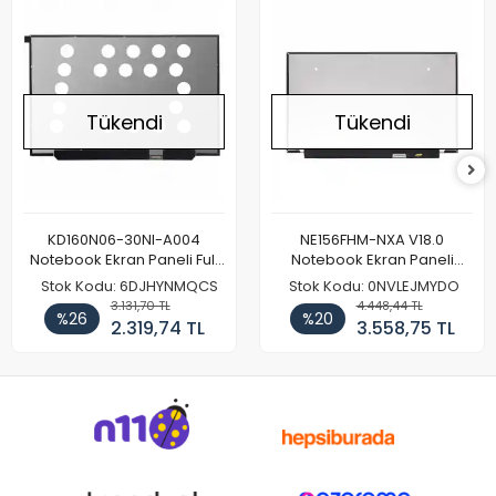
Tükendi
Tükendi
KD160N06-30NI-A004
NE156FHM-NXA V18.0
Notebook Ekran Paneli Full
Notebook Ekran Paneli
HD
165Hz
Stok Kodu: 6DJHYNMQCS
Stok Kodu: 0NVLEJMYDO
3.131,70 TL
4.448,44 TL
%26
%20
2.319,74 TL
3.558,75 TL