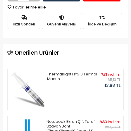
Favorilerime ekle
Hızlı Gönderi
Güvenli Alışveriş
İade ve Değişim
Önerilen Ürünler
Thermalright HY510 Termal
%31 indirim
Macun
165,13 TL
113,88 TL
Notebook Ekran Çift Taraflı
%63 indirim
Uzayan Bant
227,76 TL
171mmX8mmX0.3mm (1 Set