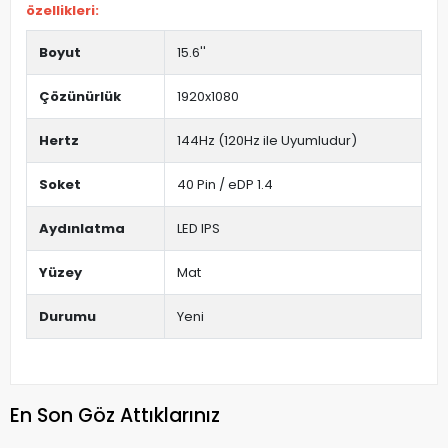
özellikleri:
Boyut
15.6''
Çözünürlük
1920x1080
Hertz
144Hz (120Hz ile Uyumludur)
Soket
40 Pin / eDP 1.4
Aydınlatma
LED IPS
Yüzey
Mat
Durumu
Yeni
En Son Göz Attıklarınız