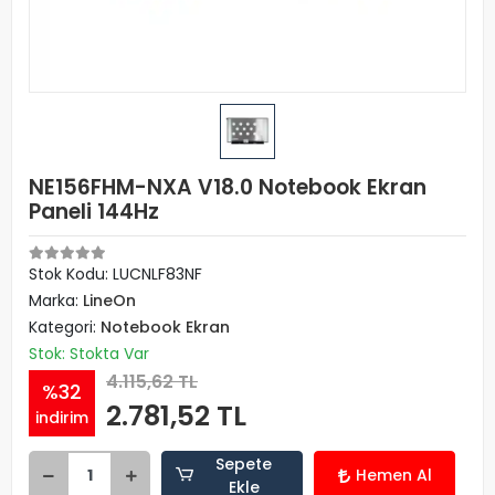
NE156FHM-NXA V18.0 Notebook Ekran
Paneli 144Hz
Stok Kodu: LUCNLF83NF
Marka:
LineOn
Kategori:
Notebook Ekran
Stok: Stokta Var
4.115,62 TL
%32
2.781,52 TL
indirim
Sepete
Hemen Al
Ekle