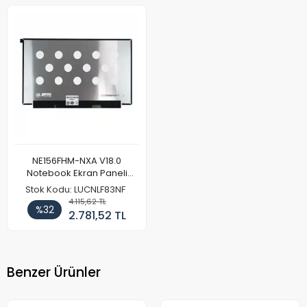
NE156FHM-NXA V18.0
Notebook Ekran Paneli
144Hz
Stok Kodu: LUCNLF83NF
4.115,62 TL
%32
2.781,52 TL
Benzer Ürünler