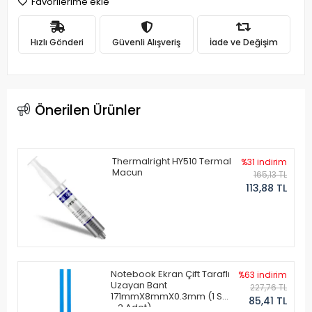
Favorilerime ekle
Hızlı Gönderi
Güvenli Alışveriş
İade ve Değişim
Önerilen Ürünler
Thermalright HY510 Termal
%31 indirim
Macun
165,13 TL
113,88 TL
Notebook Ekran Çift Taraflı
%63 indirim
Uzayan Bant
227,76 TL
171mmX8mmX0.3mm (1 Set
85,41 TL
- 2 Adet)