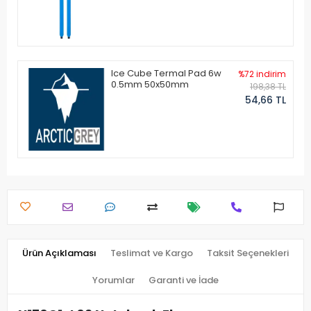
Ice Cube Termal Pad 6w
%72 indirim
0.5mm 50x50mm
198,38 TL
54,66 TL
Ürün Açıklaması
Teslimat ve Kargo
Taksit Seçenekleri
Yorumlar
Garanti ve İade