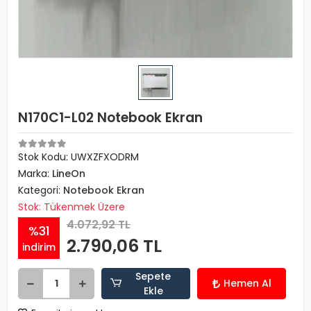
N170C1-L02 Notebook Ekran
Stok Kodu: UWXZFXODRM
Marka:
LineOn
Kategori:
Notebook Ekran
Stok: Tükenmek Üzere
4.072,92 TL
%31
2.790,06 TL
indirim
Sepete
Hemen Al
Ekle