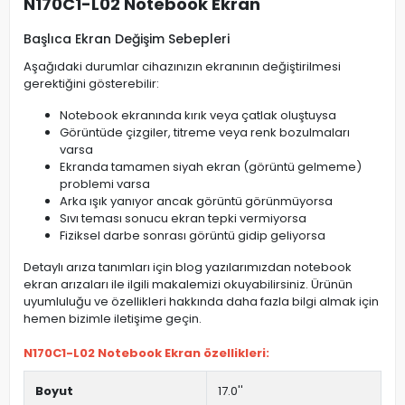
N170C1-L02 Notebook Ekran
Başlıca Ekran Değişim Sebepleri
Aşağıdaki durumlar cihazınızın ekranının değiştirilmesi
gerektiğini gösterebilir:
Notebook ekranında kırık veya çatlak oluştuysa
Görüntüde çizgiler, titreme veya renk bozulmaları
varsa
Ekranda tamamen siyah ekran (görüntü gelmeme)
problemi varsa
Arka ışık yanıyor ancak görüntü görünmüyorsa
Sıvı teması sonucu ekran tepki vermiyorsa
Fiziksel darbe sonrası görüntü gidip geliyorsa
Detaylı arıza tanımları için blog yazılarımızdan notebook
ekran arızaları ile ilgili makalemizi okuyabilirsiniz. Ürünün
uyumluluğu ve özellikleri hakkında daha fazla bilgi almak için
hemen bizimle iletişime geçin.
N170C1-L02 Notebook Ekran özellikleri:
Boyut
17.0''