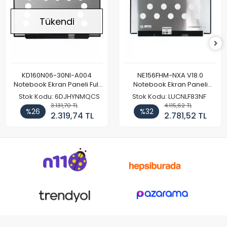
Tükendi
KD160N06-30NI-A004
NE156FHM-NXA V18.0
Notebook Ekran Paneli Full
Notebook Ekran Paneli
HD
144Hz
Stok Kodu: 6DJHYNMQCS
Stok Kodu: LUCNLF83NF
3.131,70 TL
4.115,62 TL
%26
%32
2.319,74 TL
2.781,52 TL