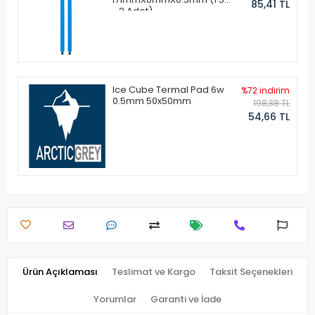
85,41 TL
- 2 Adet)
Ice Cube Termal Pad 6w
%72 indirim
0.5mm 50x50mm
198,38 TL
54,66 TL
Ürün Açıklaması
Teslimat ve Kargo
Taksit Seçenekleri
Yorumlar
Garanti ve İade