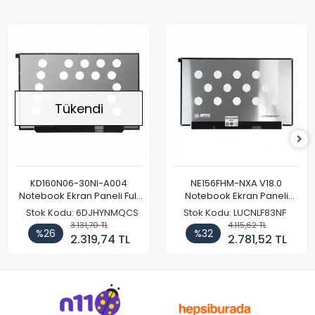
Tükendi
KD160N06-30NI-A004
NE156FHM-NXA V18.0
Notebook Ekran Paneli Full
Notebook Ekran Paneli
HD
144Hz
Stok Kodu: 6DJHYNMQCS
Stok Kodu: LUCNLF83NF
3.131,70 TL
4.115,62 TL
%26
%32
2.319,74 TL
2.781,52 TL