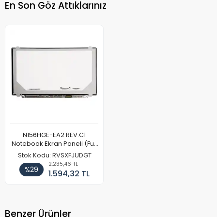
En Son Göz Attıklarınız
N156HGE-EA2 REV.C1
Notebook Ekran Paneli (Full
HD)
Stok Kodu: RVSXFJUDGT
2.235,46 TL
%29
1.594,32 TL
Benzer Ürünler