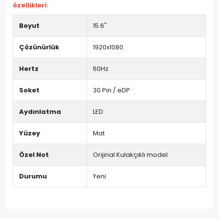
özellikleri:
Boyut
15.6''
Çözünürlük
1920x1080
Hertz
60Hz
Soket
30 Pin / eDP
Aydınlatma
LED
Yüzey
Mat
Özel Not
Orijinal Kulakçıklı model
Durumu
Yeni