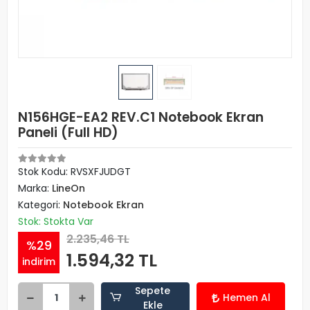
N156HGE-EA2 REV.C1 Notebook Ekran
Paneli (Full HD)
Stok Kodu: RVSXFJUDGT
Marka:
LineOn
Kategori:
Notebook Ekran
Stok: Stokta Var
2.235,46 TL
%29
1.594,32 TL
indirim
Sepete
Hemen Al
Ekle