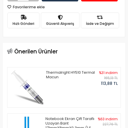
Favorilerime ekle
Hızlı Gönderi
Güvenli Alışveriş
İade ve Değişim
Önerilen Ürünler
Thermalright HY510 Termal
%31 indirim
Macun
165,13 TL
113,88 TL
Notebook Ekran Çift Taraflı
%63 indirim
Uzayan Bant
227,76 TL
171mmX8mmX0.3mm (1 Set