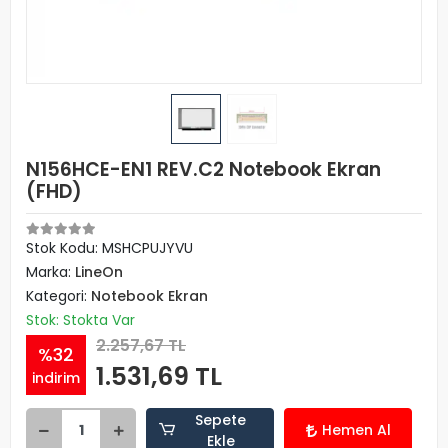
N156HCE-EN1 REV.C2 Notebook Ekran
(FHD)
Stok Kodu: MSHCPUJYVU
Marka:
LineOn
Kategori:
Notebook Ekran
Stok: Stokta Var
2.257,67 TL
%32
1.531,69 TL
indirim
Sepete
Hemen Al
Ekle