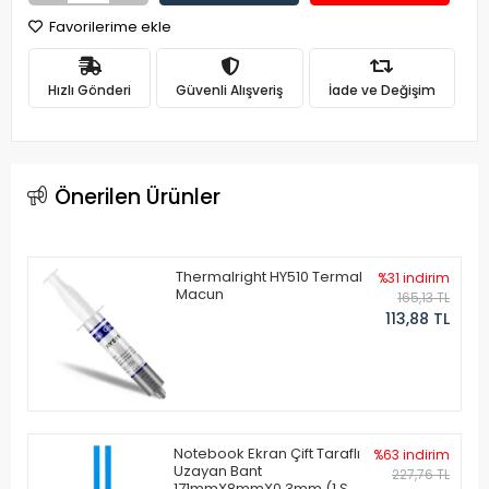
Favorilerime ekle
Hızlı Gönderi
Güvenli Alışveriş
İade ve Değişim
Önerilen Ürünler
Thermalright HY510 Termal
%31 indirim
Macun
165,13 TL
113,88 TL
Notebook Ekran Çift Taraflı
%63 indirim
Uzayan Bant
227,76 TL
171mmX8mmX0.3mm (1 Set