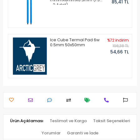
85,41 TL
- 2 Adet)
Ice Cube Termal Pad 6w
%72 indirim
0.5mm 50x50mm
198,38 TL
54,66 TL
Ürün Açıklaması
Teslimat ve Kargo
Taksit Seçenekleri
Yorumlar
Garanti ve İade