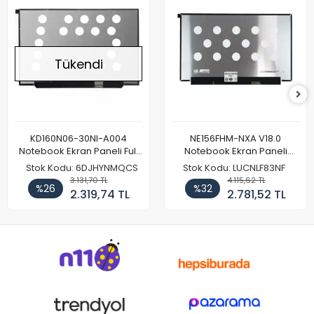
Tükendi
KD160N06-30NI-A004
NE156FHM-NXA V18.0
Notebook Ekran Paneli Full
Notebook Ekran Paneli
HD
144Hz
Stok Kodu: 6DJHYNMQCS
Stok Kodu: LUCNLF83NF
3.131,70 TL
4.115,62 TL
%26
%32
2.319,74 TL
2.781,52 TL