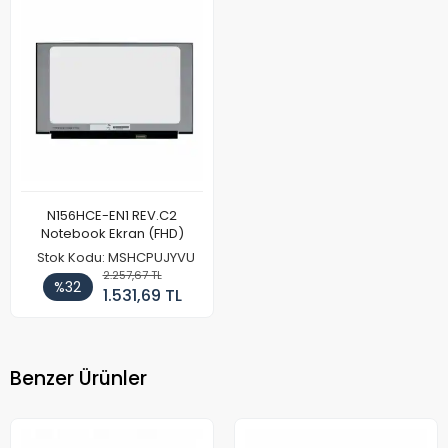
N156HCE-EN1 REV.C2
Notebook Ekran (FHD)
Stok Kodu: MSHCPUJYVU
2.257,67 TL
%32
1.531,69 TL
Benzer Ürünler