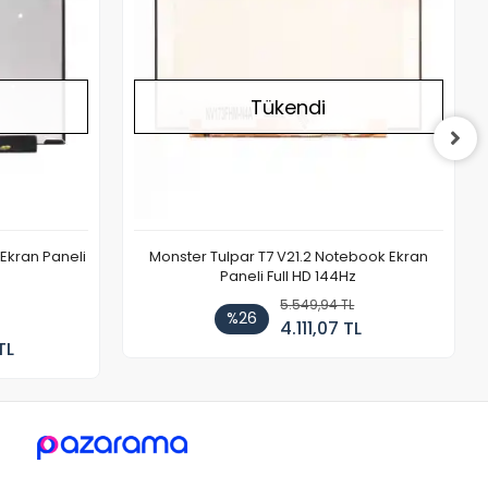
Tükendi
Ekran Paneli
Monster Tulpar T7 V21.2 Notebook Ekran
Paneli Full HD 144Hz
5.549,94 TL
%26
4.111,07 TL
TL