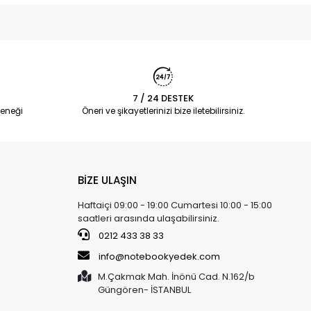
7 / 24 DESTEK
eneği
Öneri ve şikayetlerinizi bize iletebilirsiniz.
BİZE ULAŞIN
Haftaiçi 09:00 - 19:00 Cumartesi 10:00 - 15:00
saatleri arasında ulaşabilirsiniz.
0212 433 38 33
info@notebookyedek.com
M.Çakmak Mah. İnönü Cad. N.162/b
Güngören- İSTANBUL