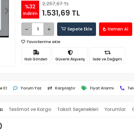
2.257,67 TL
%32
1.531,69 TL
indirim
Sepete Ekle
Hemen Al
Favorilerime ekle
Hızlı Gönderi
Güvenli Alışveriş
İade ve Değişim
e Et
Yorum Yaz
Karşılaştır
Fiyat Alarmı
Tel
sı
Teslimat ve Kargo
Taksit Seçenekleri
Yorumlar
)