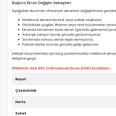
Başlıca Ekran Değişim Sebepleri
Aşağıdaki durumlar cihazınızın ekranının değiştirilmesi gerektiğ
Notebook ekranında kırık veya çatlak oluştuysa
Görüntüde çizgiler, titreme veya renk bozulmaları varsa
Ekranda tamamen siyah ekran (görüntü gelmeme) pro
Arka ışık yanıyor ancak görüntü görünmüyorsa
Sıvı teması sonucu ekran tepki vermiyorsa
Fiziksel darbe sonrası görüntü gidip geliyorsa
Detaylı arıza tanımları için blog yazılarımızdan notebook ekran 
iletişime geçin.
N156HCA-EAA REV.C1 Notebook Ekran (FHD) özellikleri:
Boyut
Çözünürlük
Hertz
Soket