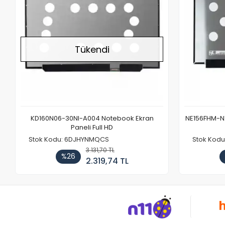
Tükendi
KD160N06-30NI-A004 Notebook Ekran
NE156FHM-NX
Paneli Full HD
Stok Kodu: 6DJHYNMQCS
Stok Kodu
3.131,70 TL
%26
2.319,74 TL