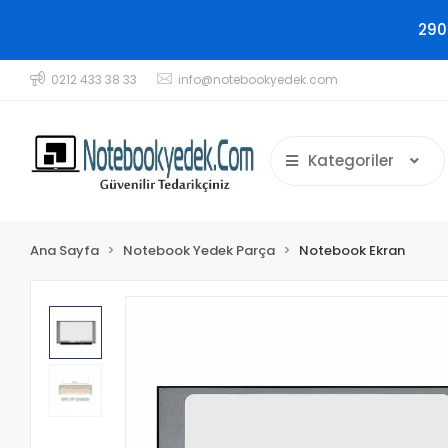
290
0212 433 38 33
info@notebookyedek.com
Kategoriler
Ana Sayfa
Notebook Yedek Parça
Notebook Ekran