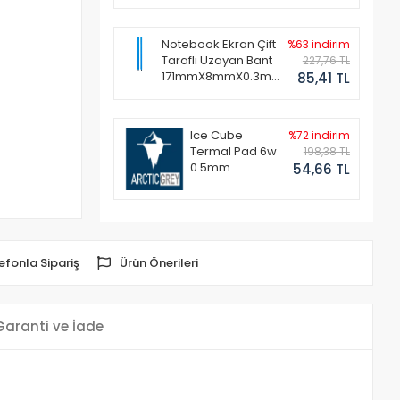
Notebook Ekran Çift
%63 indirim
Taraflı Uzayan Bant
227,76 TL
171mmX8mmX0.3mm
85,41 TL
(1 Set - 2 Adet)
Ice Cube
%72 indirim
Termal Pad 6w
198,38 TL
0.5mm
54,66 TL
50x50mm
efonla Sipariş
Ürün Önerileri
Garanti ve İade