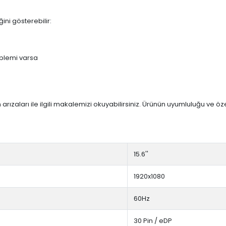
ini gösterebilir:
blemi varsa
arızaları ile ilgili makalemizi okuyabilirsiniz. Ürünün uyumluluğu ve ö
15.6''
1920x1080
60Hz
30 Pin / eDP