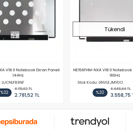
Tükendi
A V18.0 Notebook Ekran Paneli
NE156FHM-NXA V18.0 Notebook 
144Hz
165Hz
: LUCNLF83NF
Stok Kodu: 0NVLEJMYDO
4.115,62 TL
4.448,44 TL
%32
%20
2.781,52 TL
3.558,75 