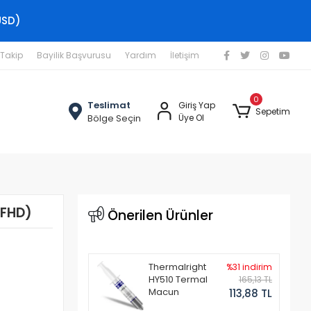
USD)
 Takip
Bayilik Başvurusu
Yardım
İletişim
0
Teslimat
Giriş Yap
Sepetim
Bölge Seçin
Üye Ol
(FHD)
Önerilen Ürünler
Thermalright
%31 indirim
HY510 Termal
165,13 TL
Macun
113,88 TL