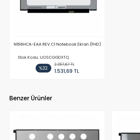
N156HCA-EAA REV.C1 Notebook Ekran (FHD)
Stok Kodu: UOSCGGDXTQ
2.257,67 TL
%32
1.531,69 TL
Benzer Ürünler
Stokta Yok