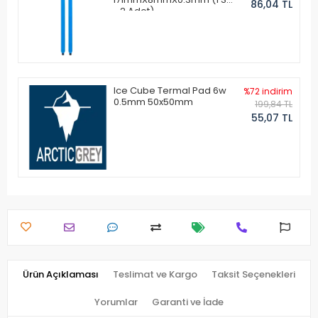
86,04 TL
- 2 Adet)
Ice Cube Termal Pad 6w
%72 indirim
0.5mm 50x50mm
199,84 TL
55,07 TL
Ürün Açıklaması
Teslimat ve Kargo
Taksit Seçenekleri
Yorumlar
Garanti ve İade