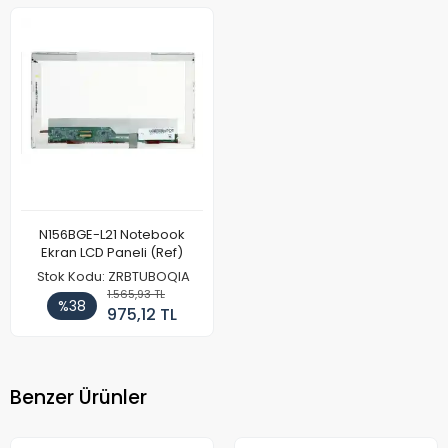
N156BGE-L21 Notebook
Ekran LCD Paneli (Ref)
Stok Kodu: ZRBTUBOQIA
1.565,93 TL
%38
975,12 TL
Benzer Ürünler