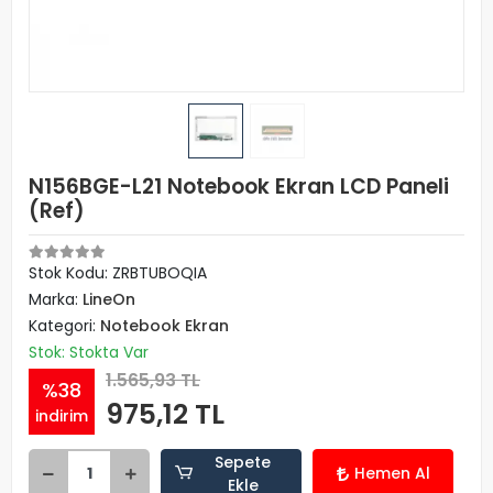
N156BGE-L21 Notebook Ekran LCD Paneli
(Ref)
Stok Kodu: ZRBTUBOQIA
Marka:
LineOn
Kategori:
Notebook Ekran
Stok: Stokta Var
1.565,93 TL
%38
975,12 TL
indirim
Sepete
Hemen Al
Ekle