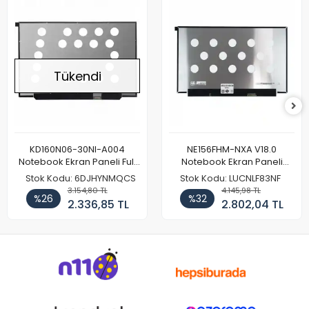
Tükendi
KD160N06-30NI-A004
NE156FHM-NXA V18.0
Notebook Ekran Paneli Full
Notebook Ekran Paneli
HD
144Hz
Stok Kodu: 6DJHYNMQCS
Stok Kodu: LUCNLF83NF
3.154,80 TL
4.145,98 TL
%26
%32
2.336,85 TL
2.802,04 TL