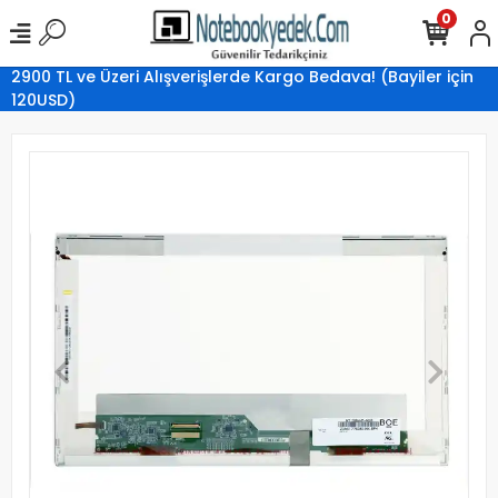
0
2900 TL ve Üzeri Alışverişlerde Kargo Bedava! (Bayiler için
120USD)