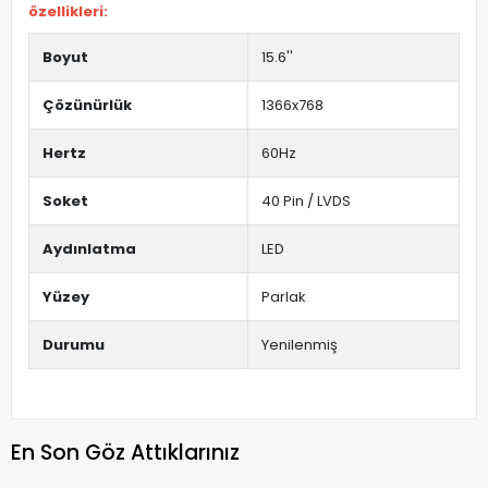
özellikleri:
Boyut
15.6''
Çözünürlük
1366x768
Hertz
60Hz
Soket
40 Pin / LVDS
Aydınlatma
LED
Yüzey
Parlak
Durumu
Yenilenmiş
En Son Göz Attıklarınız