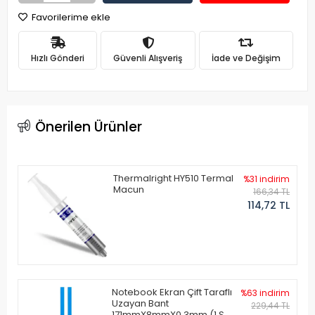
Favorilerime ekle
Hızlı Gönderi
Güvenli Alışveriş
İade ve Değişim
Önerilen Ürünler
Thermalright HY510 Termal
%31 indirim
Macun
166,34 TL
114,72 TL
Notebook Ekran Çift Taraflı
%63 indirim
Uzayan Bant
229,44 TL
171mmX8mmX0.3mm (1 Set