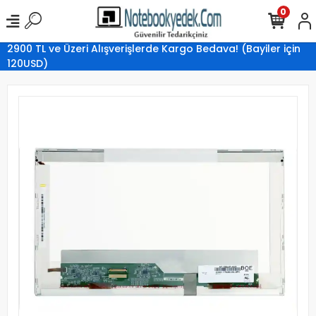
0
2900 TL ve Üzeri Alışverişlerde Kargo Bedava! (Bayiler için
120USD)