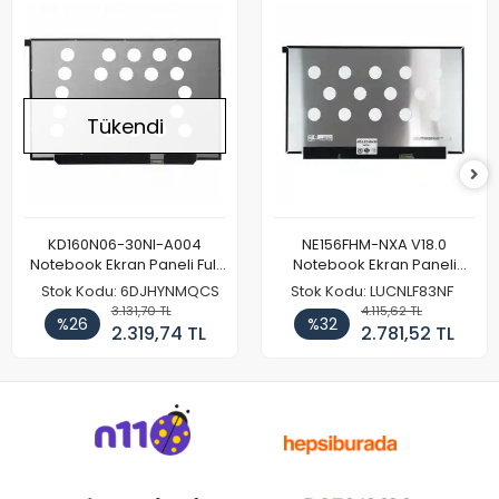
Tükendi
KD160N06-30NI-A004
NE156FHM-NXA V18.0
Notebook Ekran Paneli Full
Notebook Ekran Paneli
HD
144Hz
Stok Kodu: 6DJHYNMQCS
Stok Kodu: LUCNLF83NF
3.131,70 TL
4.115,62 TL
%26
%32
2.319,74 TL
2.781,52 TL