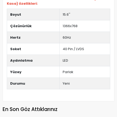
Kasa) özellikleri:
Boyut
15.6''
Çözünürlük
1366x768
Hertz
60Hz
Soket
40 Pin / LVDS
Aydınlatma
LED
Yüzey
Parlak
Durumu
Yeni
En Son Göz Attıklarınız