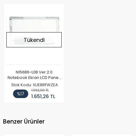
Tükendi
N156B6-L0B Ver.2.0
Notebook Ekran LCD Paneli
(Kalın Kasa)
Stok Kodu: XUEBRFWZEA
1.992,90 TL
%17
1.651,26 TL
Benzer Ürünler