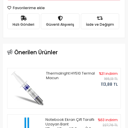
Favorilerime ekle
Hızlı Gönderi
Güvenli Alışveriş
İade ve Değişim
Önerilen Ürünler
Thermalright HY510 Termal
%31 indirim
Macun
165,13 TL
113,88 TL
Notebook Ekran Çift Taraflı
%63 indirim
Uzayan Bant
227,76 TL