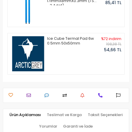
171mmX8mmX0.3mm (1 Set
85,41 TL
- 2 Adet)
Ice Cube Termal Pad 6w
%72 indirim
0.5mm 50x50mm
198,38 TL
54,66 TL
Ürün Açıklaması
Teslimat ve Kargo
Taksit Seçenekleri
Yorumlar
Garanti ve İade