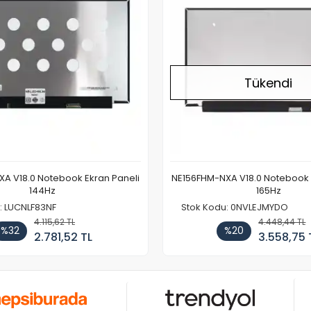
Tükendi
A V18.0 Notebook Ekran Paneli
NE156FHM-NXA V18.0 Notebook 
144Hz
165Hz
: LUCNLF83NF
Stok Kodu: 0NVLEJMYDO
4.115,62 TL
4.448,44 TL
%32
%20
2.781,52 TL
3.558,75 