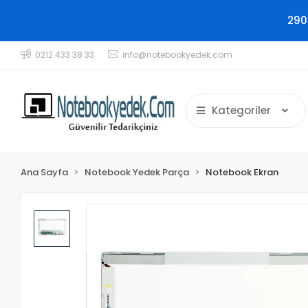
290
0212 433 38 33
info@notebookyedek.com
Kategoriler
Ana Sayfa
Notebook Yedek Parça
Notebook Ekran