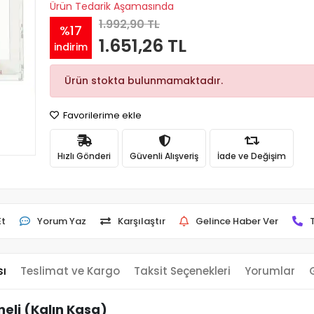
Ürün Tedarik Aşamasında
1.992,90 TL
%17
1.651,26 TL
indirim
Ürün stokta bulunmamaktadır.
Favorilerime ekle
Hızlı Gönderi
Güvenli Alışveriş
İade ve Değişim
Et
Yorum Yaz
Karşılaştır
Gelince Haber Ver
sı
Teslimat ve Kargo
Taksit Seçenekleri
Yorumlar
eli (Kalın Kasa)