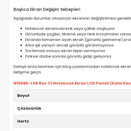
Başlıca Ekran Değişim Sebepleri
Aşağıdaki durumlar cihazınızın ekranının değiştirilmesi gerektiğ
Notebook ekranında kırık veya çatlak oluştuysa
Görüntüde çizgiler, titreme veya renk bozulmaları varsa
Ekranda tamamen siyah ekran (görüntü gelmeme) pro
Arka ışık yanıyor ancak görüntü görünmüyorsa
Sıvı teması sonucu ekran tepki vermiyorsa
Fiziksel darbe sonrası görüntü gidip geliyorsa
Detaylı arıza tanımları için blog yazılarımızdan notebook ekran 
iletişime geçin.
N156B6-L06 Rev.C1 Notebook Ekran LCD Paneli (Kalın Kasa)
Boyut
Çözünürlük
Hertz