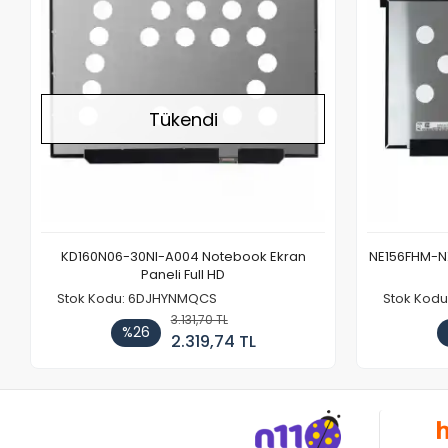
Tükendi
KD160N06-30NI-A004 Notebook Ekran
NE156FHM-NX
Paneli Full HD
Stok Kodu: 6DJHYNMQCS
Stok Kodu
3.131,70 TL
%26
2.319,74 TL