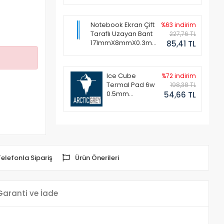
Notebook Ekran Çift
%63 indirim
Taraflı Uzayan Bant
227,76 TL
171mmX8mmX0.3mm
85,41 TL
(1 Set - 2 Adet)
Ice Cube
%72 indirim
Termal Pad 6w
198,38 TL
0.5mm
54,66 TL
50x50mm
Telefonla Sipariş
Ürün Önerileri
Garanti ve İade