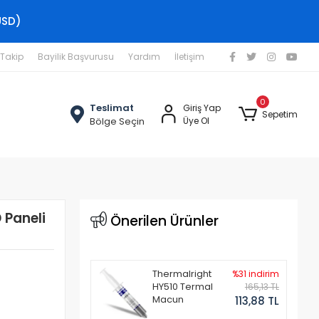
USD)
 Takip
Bayilik Başvurusu
Yardım
İletişim
0
Teslimat
Giriş Yap
Sepetim
Bölge Seçin
Üye Ol
 Paneli
Önerilen Ürünler
Thermalright
%31 indirim
HY510 Termal
165,13 TL
Macun
113,88 TL