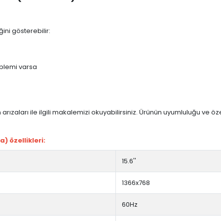
ini gösterebilir:
blemi varsa
arızaları ile ilgili makalemizi okuyabilirsiniz. Ürünün uyumluluğu ve ö
 özellikleri:
15.6''
1366x768
60Hz