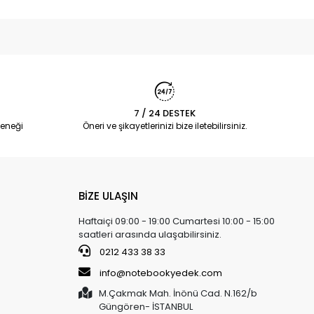
7 / 24 DESTEK
eneği
Öneri ve şikayetlerinizi bize iletebilirsiniz.
BİZE ULAŞIN
Haftaiçi 09:00 - 19:00 Cumartesi 10:00 - 15:00
saatleri arasında ulaşabilirsiniz.
0212 433 38 33
info@notebookyedek.com
M.Çakmak Mah. İnönü Cad. N.162/b
Güngören- İSTANBUL