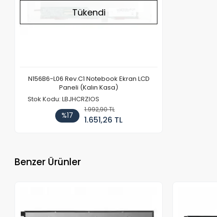
Tükendi
N156B6-L06 Rev.C1 Notebook Ekran LCD
Paneli (Kalın Kasa)
Stok Kodu: LBJHCRZIOS
1.992,90 TL
%17
1.651,26 TL
Benzer Ürünler
Stokta Yok