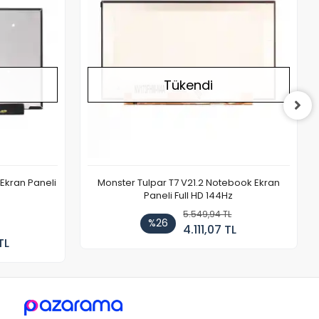
Tükendi
Ekran Paneli
Monster Tulpar T7 V21.2 Notebook Ekran
Paneli Full HD 144Hz
5.549,94 TL
%26
4.111,07 TL
TL