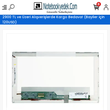
0
2900 TL ve Üzeri Alışverişlerde Kargo Bedava! (Bayiler için
120USD)