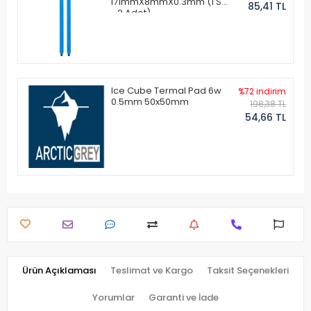
171mmX8mmX0.3mm (1 Set
85,41 TL
- 2 Adet)
Ice Cube Termal Pad 6w
%72 indirim
0.5mm 50x50mm
198,38 TL
54,66 TL
Ürün Açıklaması
Teslimat ve Kargo
Taksit Seçenekleri
Yorumlar
Garanti ve İade