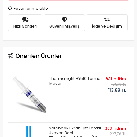
Favorilerime ekle
Hızlı Gönderi
Güvenli Alışveriş
İade ve Değişim
Önerilen Ürünler
Thermalright HY510 Termal
%31 indirim
Macun
165,13 TL
113,88 TL
Notebook Ekran Çift Taraflı
%63 indirim
Uzayan Bant
227,76 TL