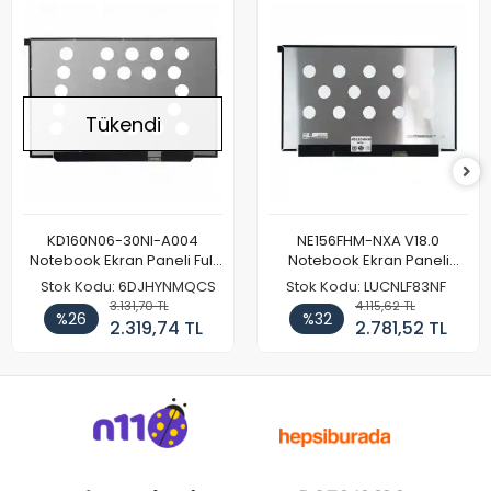
Tükendi
KD160N06-30NI-A004
NE156FHM-NXA V18.0
Notebook Ekran Paneli Full
Notebook Ekran Paneli
HD
144Hz
Stok Kodu: 6DJHYNMQCS
Stok Kodu: LUCNLF83NF
3.131,70 TL
4.115,62 TL
%26
%32
2.319,74 TL
2.781,52 TL