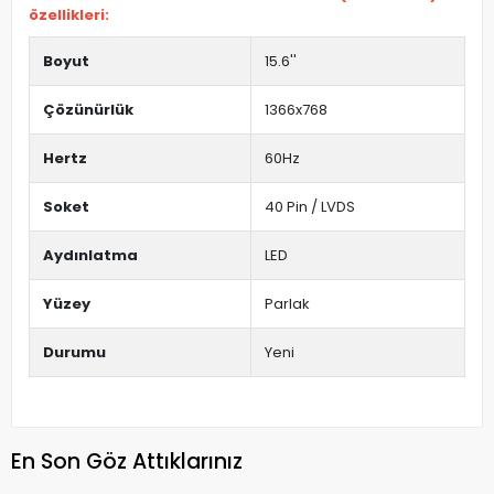
özellikleri:
Boyut
15.6''
Çözünürlük
1366x768
Hertz
60Hz
Soket
40 Pin / LVDS
Aydınlatma
LED
Yüzey
Parlak
Durumu
Yeni
En Son Göz Attıklarınız