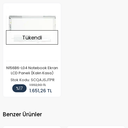
Tükendi
N156B6-L04 Notebook Ekran
LCD Paneli (Kalın Kasa)
Stok Kodu: SCQAJSJTPR
1.992,90 TL
%17
1.651,26 TL
Benzer Ürünler