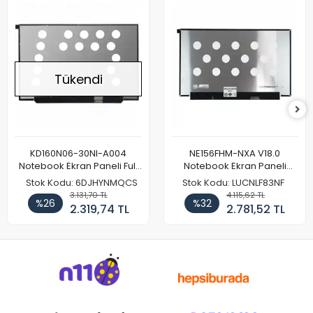
Tükendi
KD160N06-30NI-A004
NE156FHM-NXA V18.0
Notebook Ekran Paneli Full
Notebook Ekran Paneli
HD
144Hz
Stok Kodu: 6DJHYNMQCS
Stok Kodu: LUCNLF83NF
3.131,70 TL
4.115,62 TL
%26
%32
2.319,74 TL
2.781,52 TL