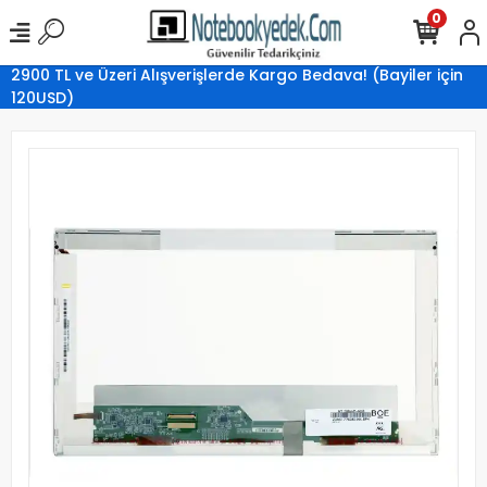
0
2900 TL ve Üzeri Alışverişlerde Kargo Bedava! (Bayiler için
120USD)