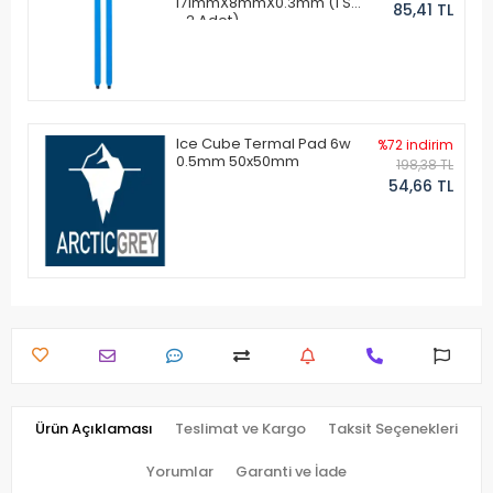
171mmX8mmX0.3mm (1 Set
85,41 TL
- 2 Adet)
Ice Cube Termal Pad 6w
%72 indirim
0.5mm 50x50mm
198,38 TL
54,66 TL
Ürün Açıklaması
Teslimat ve Kargo
Taksit Seçenekleri
Yorumlar
Garanti ve İade