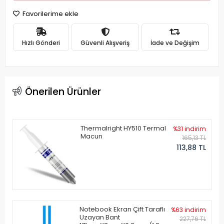
Favorilerime ekle
Hızlı Gönderi
Güvenli Alışveriş
İade ve Değişim
Önerilen Ürünler
Thermalright HY510 Termal
%31 indirim
Macun
165,13 TL
113,88 TL
Notebook Ekran Çift Taraflı
%63 indirim
Uzayan Bant
227,76 TL