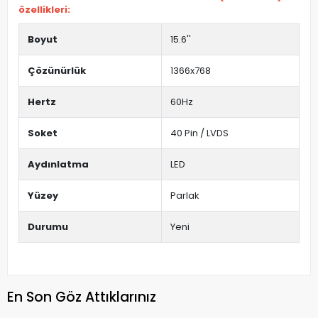
özellikleri:
Boyut
15.6''
Çözünürlük
1366x768
Hertz
60Hz
Soket
40 Pin / LVDS
Aydınlatma
LED
Yüzey
Parlak
Durumu
Yeni
En Son Göz Attıklarınız