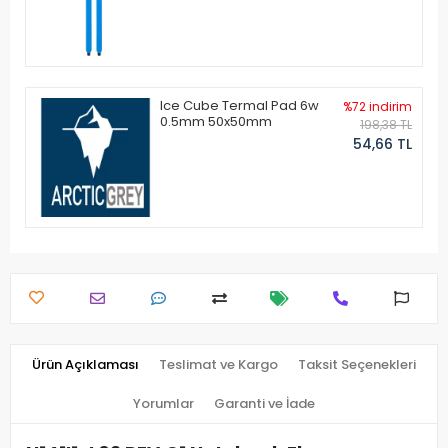
Ice Cube Termal Pad 6w
%72 indirim
0.5mm 50x50mm
198,38 TL
54,66 TL
Ürün Açıklaması
Teslimat ve Kargo
Taksit Seçenekleri
Yorumlar
Garanti ve İade