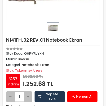
N141I1-L02 REV.C1 Notebook Ekran
Stok Kodu: QHIPYRJYXH
Marka:
LineOn
Kategori:
Notebook Ekran
Stok: Tükenmek Üzere
1.992,90 TL
%37
1.252,68 TL
indirim
Sepete
Hemen Al
Ekle