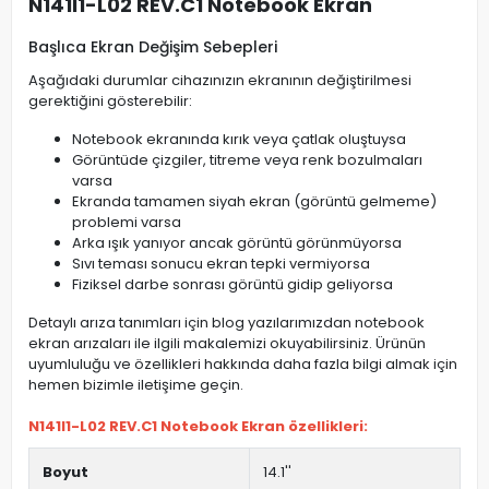
N141I1-L02 REV.C1 Notebook Ekran
Başlıca Ekran Değişim Sebepleri
Aşağıdaki durumlar cihazınızın ekranının değiştirilmesi
gerektiğini gösterebilir:
Notebook ekranında kırık veya çatlak oluştuysa
Görüntüde çizgiler, titreme veya renk bozulmaları
varsa
Ekranda tamamen siyah ekran (görüntü gelmeme)
problemi varsa
Arka ışık yanıyor ancak görüntü görünmüyorsa
Sıvı teması sonucu ekran tepki vermiyorsa
Fiziksel darbe sonrası görüntü gidip geliyorsa
Detaylı arıza tanımları için blog yazılarımızdan notebook
ekran arızaları ile ilgili makalemizi okuyabilirsiniz. Ürünün
uyumluluğu ve özellikleri hakkında daha fazla bilgi almak için
hemen bizimle iletişime geçin.
N141I1-L02 REV.C1 Notebook Ekran özellikleri:
Boyut
14.1''