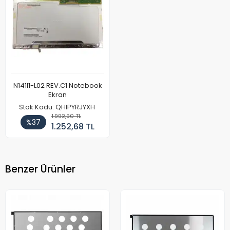
N141I1-L02 REV.C1 Notebook
Ekran
Stok Kodu: QHIPYRJYXH
1.992,90 TL
%37
1.252,68 TL
Benzer Ürünler