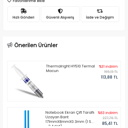
Favorilerime ekle
Hızlı Gönderi
Güvenli Alışveriş
İade ve Değişim
Önerilen Ürünler
Thermalright HY510 Termal
%31 indirim
Macun
165,13 TL
113,88 TL
Notebook Ekran Çift Taraflı
%63 indirim
Uzayan Bant
227,76 TL
171mmX8mmX0.3mm (1 Set
85,41 TL
- 2 Adet)