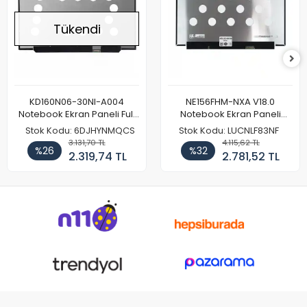
Tükendi
KD160N06-30NI-A004
NE156FHM-NXA V18.0
Notebook Ekran Paneli Full
Notebook Ekran Paneli
HD
144Hz
Stok Kodu: 6DJHYNMQCS
Stok Kodu: LUCNLF83NF
3.131,70 TL
4.115,62 TL
%26
%32
2.319,74 TL
2.781,52 TL