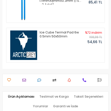
171mmX8mmX0.3mm (1 Set
85,41 TL
- 2 Adet)
Ice Cube Termal Pad 6w
%72 indirim
0.5mm 50x50mm
198,38 TL
54,66 TL
Ürün Açıklaması
Teslimat ve Kargo
Taksit Seçenekleri
Yorumlar
Garanti ve İade