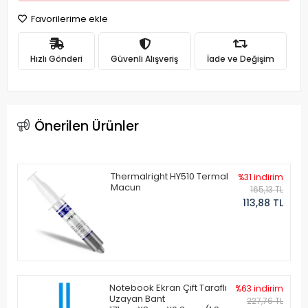
Favorilerime ekle
Hızlı Gönderi
Güvenli Alışveriş
İade ve Değişim
Önerilen Ürünler
Thermalright HY510 Termal
%31 indirim
Macun
165,13 TL
113,88 TL
Notebook Ekran Çift Taraflı
%63 indirim
Uzayan Bant
227,76 TL