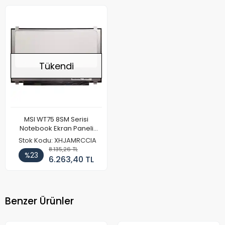
Tükendi
MSI WT75 8SM Serisi
Notebook Ekran Paneli
(120hz Full HD)
Stok Kodu: XHJAMRCCIA
8.135,26 TL
%23
6.263,40 TL
Benzer Ürünler