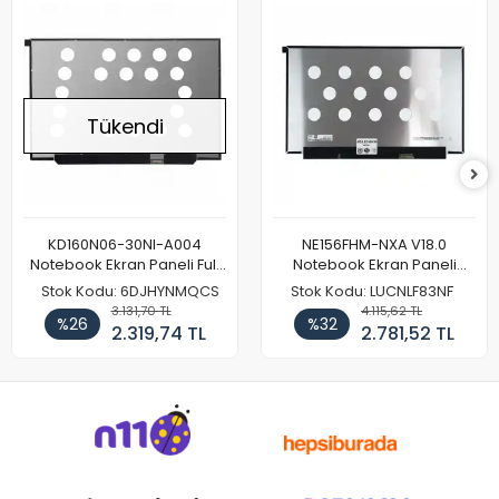
Tükendi
KD160N06-30NI-A004
NE156FHM-NXA V18.0
Notebook Ekran Paneli Full
Notebook Ekran Paneli
HD
144Hz
Stok Kodu: 6DJHYNMQCS
Stok Kodu: LUCNLF83NF
3.131,70 TL
4.115,62 TL
%26
%32
2.319,74 TL
2.781,52 TL