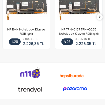
HP 16-N Notebook Klavye
HP TPN-C167 TPN-Q265
RGB Işıklı
Notebook Klavye RGB Işıklı
3.005,86 TL
3.005,86 TL
%26
%26
2.226,35 TL
2.226,35 TL