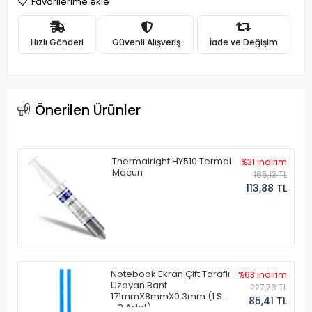
Favorilerime ekle
Hızlı Gönderi
Güvenli Alışveriş
İade ve Değişim
Önerilen Ürünler
Thermalright HY510 Termal
%31 indirim
Macun
165,13 TL
113,88 TL
Notebook Ekran Çift Taraflı
%63 indirim
Uzayan Bant
227,76 TL
171mmX8mmX0.3mm (1 Set
85,41 TL
- 2 Adet)