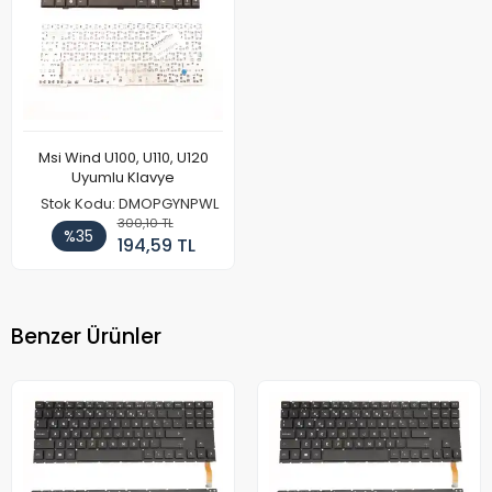
Msi Wind U100, U110, U120
Uyumlu Klavye
Stok Kodu: DMOPGYNPWL
300,10 TL
%35
194,59 TL
Benzer Ürünler