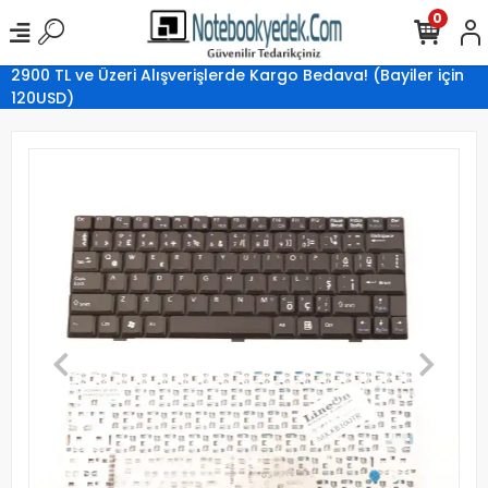
0
2900 TL ve Üzeri Alışverişlerde Kargo Bedava! (Bayiler için
120USD)