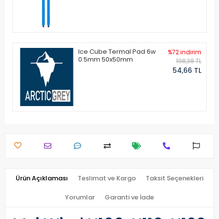
Ice Cube Termal Pad 6w
%72 indirim
0.5mm 50x50mm
198,38 TL
54,66 TL
Ürün Açıklaması
Teslimat ve Kargo
Taksit Seçenekleri
Yorumlar
Garanti ve İade