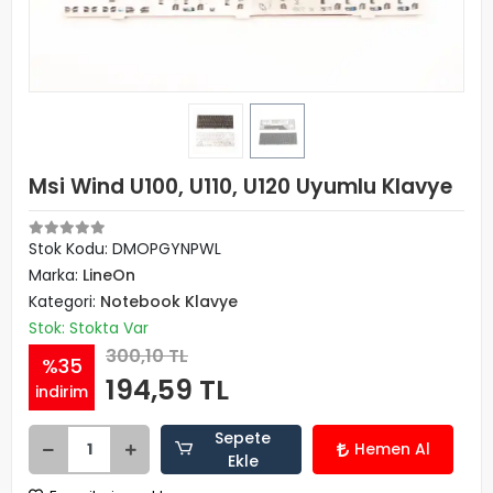
Msi Wind U100, U110, U120 Uyumlu Klavye
Stok Kodu: DMOPGYNPWL
Marka:
LineOn
Kategori:
Notebook Klavye
Stok: Stokta Var
300,10 TL
%35
194,59 TL
indirim
Sepete
Hemen Al
Ekle