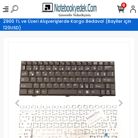
0
2900 TL ve Üzeri Alışverişlerde Kargo Bedava! (Bayiler için
120USD)