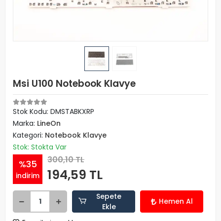
Msi U100 Notebook Klavye
Stok Kodu: DMSTABKXRP
Marka:
LineOn
Kategori:
Notebook Klavye
Stok: Stokta Var
300,10 TL
%35
194,59 TL
indirim
Sepete
Hemen Al
Ekle