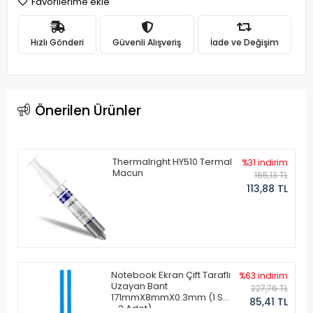
Favorilerime ekle
Hızlı Gönderi
Güvenli Alışveriş
İade ve Değişim
Önerilen Ürünler
Thermalright HY510 Termal
%31 indirim
Macun
165,13 TL
113,88 TL
Notebook Ekran Çift Taraflı
%63 indirim
Uzayan Bant
227,76 TL
171mmX8mmX0.3mm (1 Set
85,41 TL
- 2 Adet)