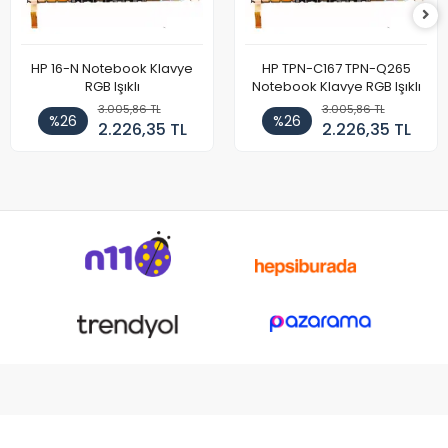
HP 16-N Notebook Klavye
HP TPN-C167 TPN-Q265
RGB Işıklı
Notebook Klavye RGB Işıklı
3.005,86 TL
3.005,86 TL
%26
%26
2.226,35 TL
2.226,35 TL