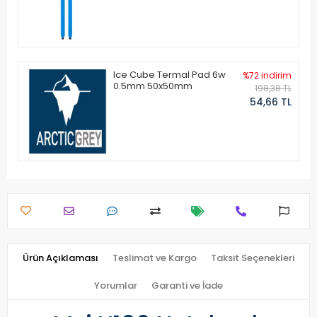
Ice Cube Termal Pad 6w
%72 indirim
0.5mm 50x50mm
198,38 TL
54,66 TL
Ürün Açıklaması
Teslimat ve Kargo
Taksit Seçenekleri
Yorumlar
Garanti ve İade