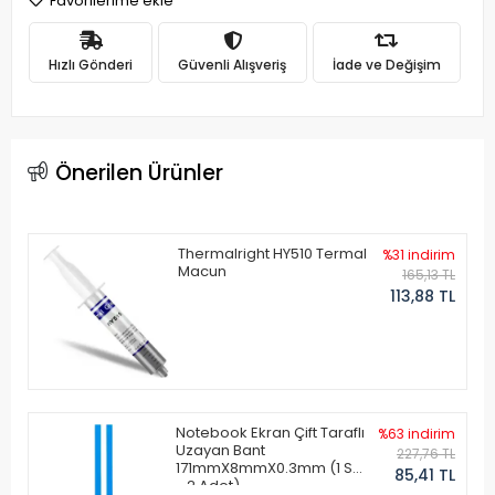
Favorilerime ekle
Hızlı Gönderi
Güvenli Alışveriş
İade ve Değişim
Önerilen Ürünler
Thermalright HY510 Termal
%31 indirim
Macun
165,13 TL
113,88 TL
Notebook Ekran Çift Taraflı
%63 indirim
Uzayan Bant
227,76 TL
171mmX8mmX0.3mm (1 Set
85,41 TL
- 2 Adet)