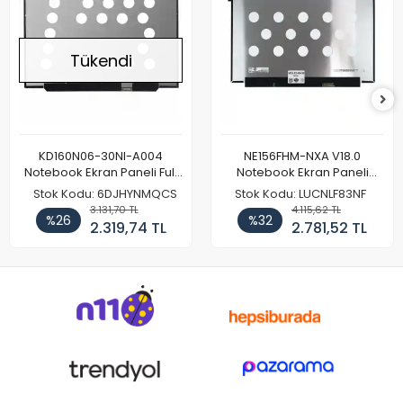
Tükendi
KD160N06-30NI-A004
NE156FHM-NXA V18.0
Notebook Ekran Paneli Full
Notebook Ekran Paneli
HD
144Hz
Stok Kodu: 6DJHYNMQCS
Stok Kodu: LUCNLF83NF
3.131,70 TL
4.115,62 TL
%26
%32
2.319,74 TL
2.781,52 TL