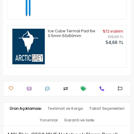
Ice Cube Termal Pad 6w
%72 indirim
0.5mm 50x50mm
198,38 TL
54,66 TL
Ürün Açıklaması
Teslimat ve Kargo
Taksit Seçenekleri
Yorumlar
Garanti ve İade