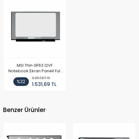
MSI Thin GF63 12VF
Notebook Ekran Paneli Full
HD
2.257,67 TL
%32
1.531,69 TL
Benzer Ürünler