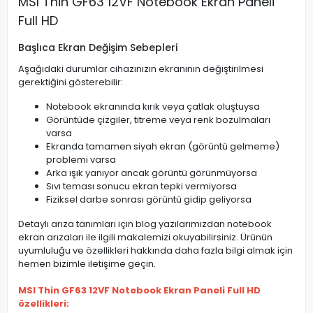
MSI Thin GF63 12VF Notebook Ekran Paneli
Full HD
Başlıca Ekran Değişim Sebepleri
Aşağıdaki durumlar cihazınızın ekranının değiştirilmesi
gerektiğini gösterebilir:
Notebook ekranında kırık veya çatlak oluştuysa
Görüntüde çizgiler, titreme veya renk bozulmaları
varsa
Ekranda tamamen siyah ekran (görüntü gelmeme)
problemi varsa
Arka ışık yanıyor ancak görüntü görünmüyorsa
Sıvı teması sonucu ekran tepki vermiyorsa
Fiziksel darbe sonrası görüntü gidip geliyorsa
Detaylı arıza tanımları için blog yazılarımızdan notebook
ekran arızaları ile ilgili makalemizi okuyabilirsiniz. Ürünün
uyumluluğu ve özellikleri hakkında daha fazla bilgi almak için
hemen bizimle iletişime geçin.
MSI Thin GF63 12VF Notebook Ekran Paneli Full HD
özellikleri: