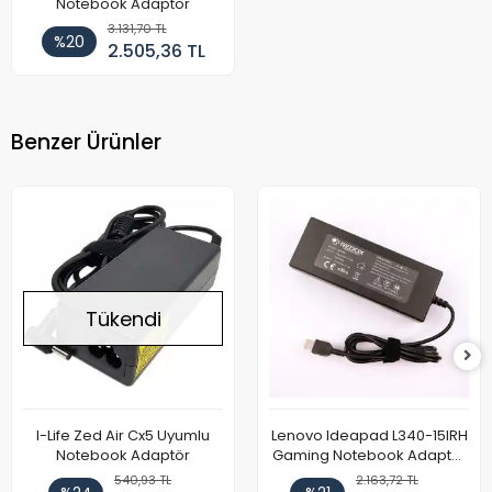
Notebook Adaptör
3.131,70 TL
%20
2.505,36 TL
Benzer Ürünler
Tükendi
I-Life Zed Air Cx5 Uyumlu
Lenovo Ideapad L340-15IRH
Notebook Adaptör
Gaming Notebook Adaptör
Cihazı Şarj Aleti (150W)
540,93 TL
2.163,72 TL