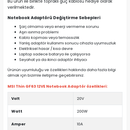
Bu ürün ile birlikte topraklı güç kablosu hediye olarak
verilmektedir.
Notebook Adaptörü Değiştirme Sebepleri
Şarj olmama veya enerji vermeme sorunu
Aşırı ısınma problemi
Kablo kopması veya temassızlık
Yanlış adaptör kullanımı sonucu cihazla uyumsuzluk
Elektriksel hasar / kısa devre
Laptop sadece batarya ile çalışıyorsa
Seyahat ya da ikinci adaptör ihtiyacı
Ürünün uyumluluğu ve özellikleri hakkında daha fazla bilgi
almak için bizimle iletişime geçebilirsiniz.
MSI Thin GF63 12VE Notebook Adaptör özellikleri:
Volt
20V
Watt
200W
Amper
10A