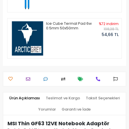
Ice Cube Termal Pad 6w
%72 indirim
0.5mm 50x50mm
198,38 TL
54,66 TL
Ürün Açıklaması
Teslimat ve Kargo
Taksit Seçenekleri
Yorumlar
Garanti ve İade
MSI Thin GF63 12VE Notebook Adaptör