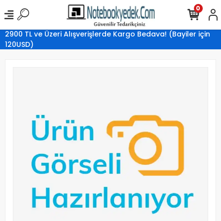
0
2900 TL ve Üzeri Alışverişlerde Kargo Bedava! (Bayiler için
120USD)