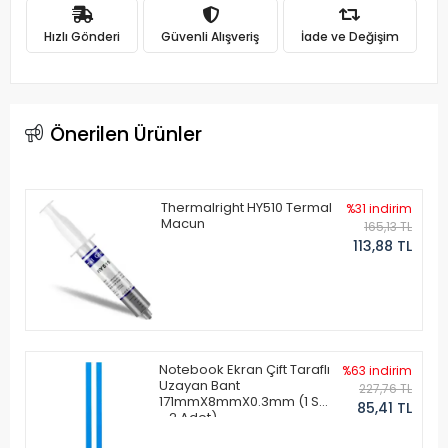
Hızlı Gönderi
Güvenli Alışveriş
İade ve Değişim
Önerilen Ürünler
Thermalright HY510 Termal
%31 indirim
Macun
165,13 TL
113,88 TL
Notebook Ekran Çift Taraflı
%63 indirim
Uzayan Bant
227,76 TL
171mmX8mmX0.3mm (1 Set
85,41 TL
- 2 Adet)